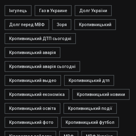
Інгулець
Газ в Украине
Долг України
Долг перед МВФ
Зоря
Кропивницький
Кропивницький ДТП сьогодні
Кропивницький аварія
Кропивницький аварія сьогодні
Кропивницький выдео
Кропивницький дтп
Кропивницький економіка
Кропивницький новини
Кропивницький освіта
Кропивницький події
Кропивницький фото
Кропивницький футбол