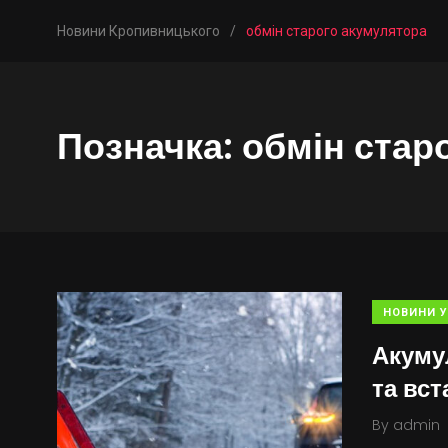
Новини Кропивницького
/
обмін старого акумулятора
Позначка:
обмін стар
НОВИНИ У
Акуму
та вс
By
admin