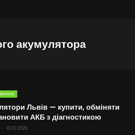
ого акумулятора
КРАЇНИ
лятори Львів — купити, обміняти
тановити АКБ з діагностикою
.
10.02.2026