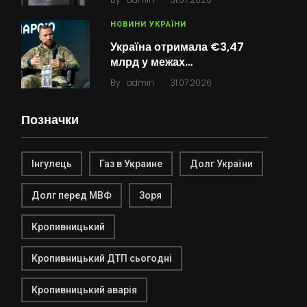
НОВИНИ УКРАЇНИ
Україна отримала €3,47
млрд у межах…
.
By
admin
31.07.2026
Позначки
Інгулець
Газ в Украине
Долг України
Долг перед МВФ
Зоря
Кропивницький
Кропивницький ДТП сьогодні
Кропивницький аварія