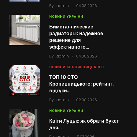
.
By
admin
04.08.2026
НОВИНИ УКРАЇНИ
Биметаллические
радиаторы: надежное
решение для
эффективного…
.
By
admin
04.08.2026
НОВИНИ КРОПИВНИЦЬКОГО
ТОП 10 СТО
Кропивницького: рейтинг,
відгуки…
.
By
admin
02.08.2026
НОВИНИ УКРАЇНИ
Квіти Луцьк: як обрати букет
для…
.
By
admin
31.07.2026