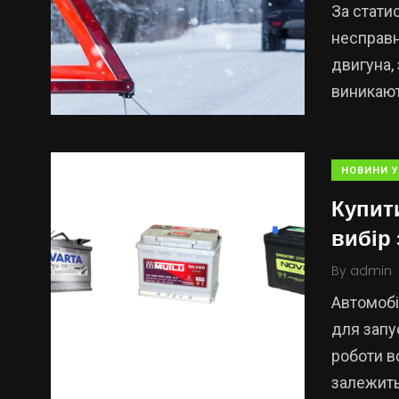
За стати
несправн
двигуна,
виникают
НОВИНИ У
Купит
вибір
By
admin
Автомобі
для запу
роботи в
залежить