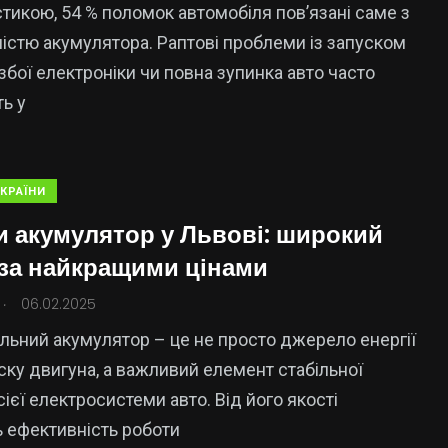
стикою, 54 % поломок автомобіля пов’язані саме з
істю акумулятора. Раптові проблеми із запуском
 збої електроніки чи повна зупинка авто часто
ь у
КРАЇНИ
и акумулятор у Львові: широкий
 за найкращими цінами
.
06.02.2025
льний акумулятор – це не просто джерело енергії
ску двигуна, а важливий елемент стабільної
сієї електросистеми авто. Від його якості
 ефективність роботи