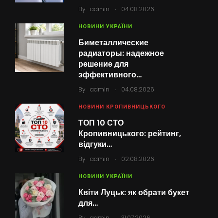
.
By
admin
04.08.2026
НОВИНИ УКРАЇНИ
Биметаллические
радиаторы: надежное
решение для
эффективного…
.
By
admin
04.08.2026
НОВИНИ КРОПИВНИЦЬКОГО
ТОП 10 СТО
Кропивницького: рейтинг,
відгуки…
.
By
admin
02.08.2026
НОВИНИ УКРАЇНИ
Квіти Луцьк: як обрати букет
для…
.
By
admin
31.07.2026