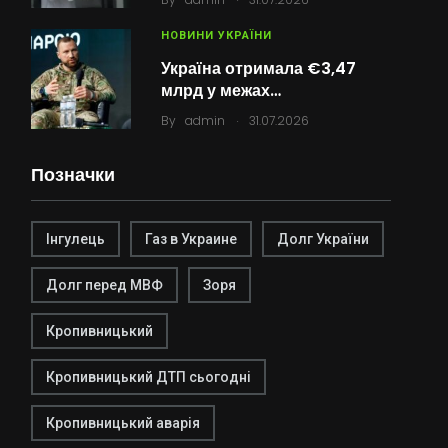
НОВИНИ УКРАЇНИ
Україна отримала €3,47
млрд у межах…
.
By
admin
31.07.2026
Позначки
Інгулець
Газ в Украине
Долг України
Долг перед МВФ
Зоря
Кропивницький
Кропивницький ДТП сьогодні
Кропивницький аварія