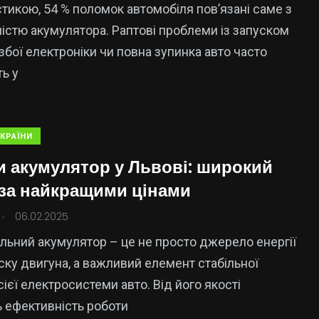
стикою, 54 % поломок автомобіля пов’язані саме з
істю акумулятора. Раптові проблеми із запуском
 збої електроніки чи повна зупинка авто часто
ь у
КРАЇНИ
и акумулятор у Львові: широкий
 за найкращими цінами
.
06.02.2025
льний акумулятор – це не просто джерело енергії
ску двигуна, а важливий елемент стабільної
сієї електросистеми авто. Від його якості
 ефективність роботи