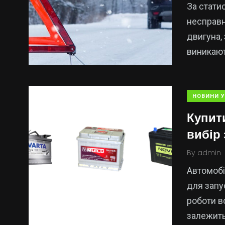
За стати
несправн
двигуна,
виникают
НОВИНИ У
Купит
вибір
By
admin
Автомобі
для запу
роботи в
залежить