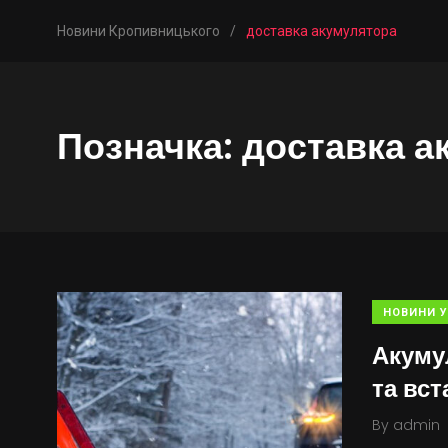
Новини Кропивницького
/
доставка акумулятора
Позначка:
доставка а
НОВИНИ У
Акуму
та вс
By
admin