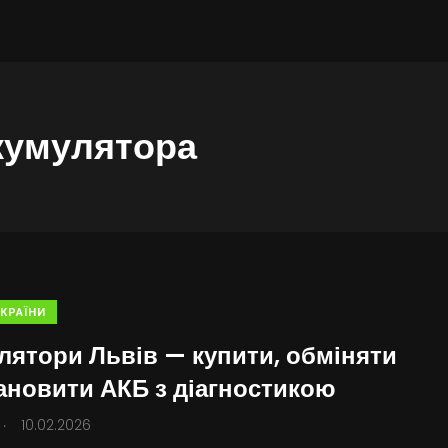
кумулятора
КРАЇНИ
лятори Львів — купити, обміняти
тановити АКБ з діагностикою
.
10.02.2026