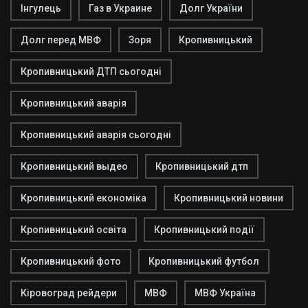
Інгулець
Газ в Украине
Долг України
Долг перед МВФ
Зоря
Кропивницький
Кропивницький ДТП сьогодні
Кропивницький аварія
Кропивницький аварія сьогодні
Кропивницький выдео
Кропивницький дтп
Кропивницький економіка
Кропивницький новини
Кропивницький освіта
Кропивницький події
Кропивницький фото
Кропивницький футбол
Кіровоград рейдери
МВФ
МВФ Україна