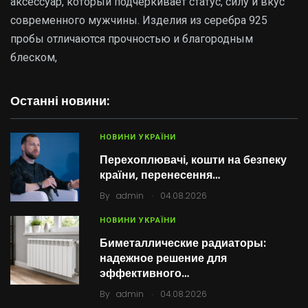
аксессуар, который подчёркивает статус, силу и вкус
современного мужчины. Изделия из серебра 925
пробы отличаются прочностью и благородным
блеском,
Останні новини:
НОВИНИ УКРАЇНИ
Перехоплювачі, кошти на безпеку
країни, перенесення…
.
By
admin
04.08.2026
НОВИНИ УКРАЇНИ
Биметаллические радиаторы:
надежное решение для
эффективного…
.
By
admin
04.08.2026