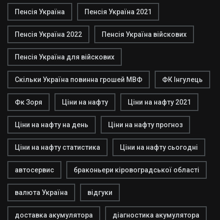
Пенсія Україна
Пенсія Україна 2021
Пенсія Україна 2022
Пенсія Україна війскових
Пенсія Україна для війскових
Скільки Україна повинна грошей МВФ
ФК Інгулець
Фк Зоря
Ціни на нафту
Ціни на нафту 2021
Ціни на нафту на день
Ціни на нафту прогноз
Ціни на нафту статистика
Ціни на нафту сьогодні
автосервис
браконьери кіровоградської області
валюта Україна
відгуки
доставка акумулятора
діагностика акумулятора