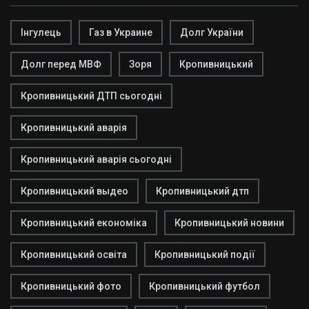
Інгулець
Газ в Украине
Долг України
Долг перед МВФ
Зоря
Кропивницький
Кропивницький ДТП сьогодні
Кропивницький аварія
Кропивницький аварія сьогодні
Кропивницький выдео
Кропивницький дтп
Кропивницький економіка
Кропивницький новини
Кропивницький освіта
Кропивницький події
Кропивницький фото
Кропивницький футбол