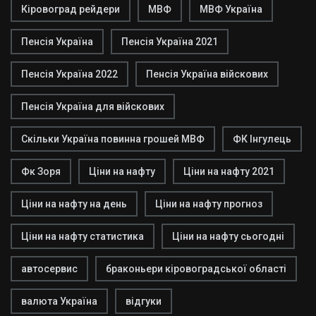
Кіровоград рейдери
МВФ
МВФ Україна
Пенсія Україна
Пенсія Україна 2021
Пенсія Україна 2022
Пенсія Україна війскових
Пенсія Україна для війскових
Скільки Україна повинна грошей МВФ
ФК Інгулець
Фк Зоря
Ціни на нафту
Ціни на нафту 2021
Ціни на нафту на день
Ціни на нафту прогноз
Ціни на нафту статистика
Ціни на нафту сьогодні
автосервис
браконьери кіровоградської області
валюта Україна
відгуки