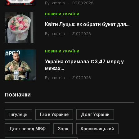
.
By
admin
02.08.2026
НОВИНИ УКРАЇНИ
Квіти Луцьк: як обрати букет для…
.
By
admin
31.07.2026
НОВИНИ УКРАЇНИ
Україна отримала €3,47 млрд у
межах…
.
By
admin
31.07.2026
Позначки
Інгулець
Газ в Украине
Долг України
Долг перед МВФ
Зоря
Кропивницький