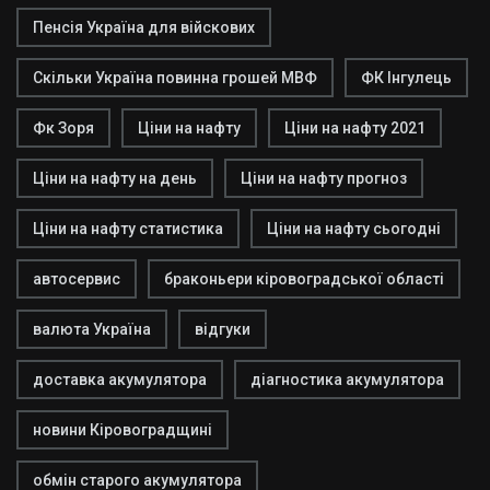
Пенсія Україна для війскових
Скільки Україна повинна грошей МВФ
ФК Інгулець
Фк Зоря
Ціни на нафту
Ціни на нафту 2021
Ціни на нафту на день
Ціни на нафту прогноз
Ціни на нафту статистика
Ціни на нафту сьогодні
автосервис
браконьери кіровоградської області
валюта Україна
відгуки
доставка акумулятора
діагностика акумулятора
новини Кіровоградщині
обмін старого акумулятора