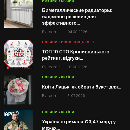
НОВИНИ УКРАЇНИ
Биметаллические радиаторы:
надежное решение для
эффективного…
.
By
admin
04.08.2026
НОВИНИ КРОПИВНИЦЬКОГО
ТОП 10 СТО Кропивницького:
рейтинг, відгуки…
.
By
admin
02.08.2026
НОВИНИ УКРАЇНИ
Квіти Луцьк: як обрати букет для…
.
By
admin
31.07.2026
НОВИНИ УКРАЇНИ
Україна отримала €3,47 млрд у
межах…