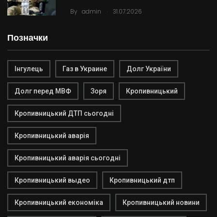
.
By
admin
31.07.2026
Позначки
Інгулець
Газ в Украине
Долг України
Долг перед МВФ
Зоря
Кропивницький
Кропивницький ДТП сьогодні
Кропивницький аварія
Кропивницький аварія сьогодні
Кропивницький выдео
Кропивницький дтп
Кропивницький економіка
Кропивницький новини