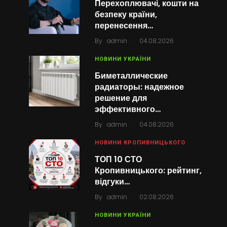
Перехоплювачі, кошти на
безпеку країни,
перенесення…
.
By
admin
04.08.2026
НОВИНИ УКРАЇНИ
Биметаллические
радиаторы: надежное
решение для
эффективного…
.
By
admin
04.08.2026
НОВИНИ КРОПИВНИЦЬКОГО
ТОП 10 СТО
Кропивницького: рейтинг,
відгуки…
.
By
admin
02.08.2026
НОВИНИ УКРАЇНИ