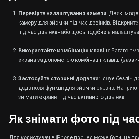
Перевірте налаштування камери
: Деякі мод
камеру для зйомки під час дзвінків. Відкрийт
під час дзвінка» або щось подібне в налаштув
Використайте комбінацію клавіш
: Багато см
екрана за допомогою комбінації клавіш (зазви
Застосуйте сторонні додатки
: Існує безліч 
додаткові функції для зйомки екрана. Наприк
знімати екрани під час активного дзвінка.
Як знімати фото під ча
Для користувачів iPhone процес може бути ще пр