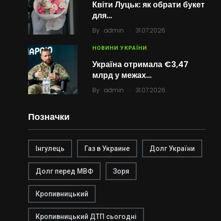
Квіти Луцьк: як обрати букет
для…
.
By
admin
31.07.2026
НОВИНИ УКРАЇНИ
Україна отримала €3,47
млрд у межах…
.
By
admin
31.07.2026
Позначки
Інгулець
Газ в Украине
Долг України
Долг перед МВФ
Зоря
Кропивницький
Кропивницький ДТП сьогодні