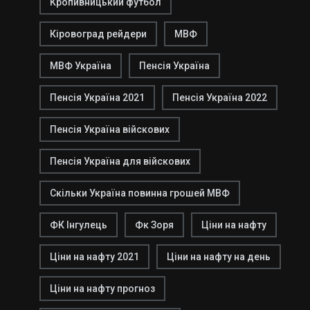
Кропивницький футбол
Кіровоград рейдери
МВФ
МВФ Україна
Пенсія Україна
Пенсія Україна 2021
Пенсія Україна 2022
Пенсія Україна війскових
Пенсія Україна для війскових
Скільки Україна повинна грошей МВФ
ФК Інгулець
Фк Зоря
Ціни на нафту
Ціни на нафту 2021
Ціни на нафту на день
Ціни на нафту прогноз