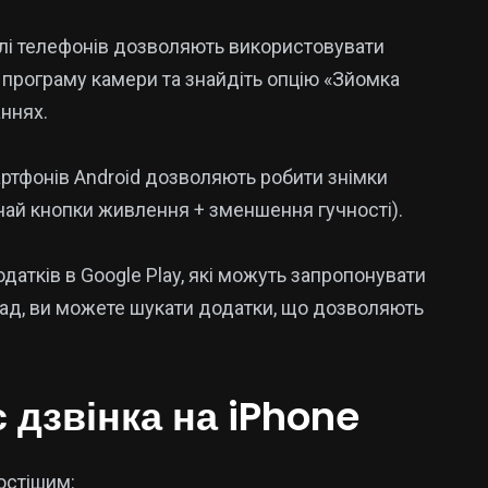
елі телефонів дозволяють використовувати
е програму камери та знайдіть опцію «Зйомка
аннях.
артфонів Android дозволяють робити знімки
чай кнопки живлення + зменшення гучності).
додатків в Google Play, які можуть запропонувати
лад, ви можете шукати додатки, що дозволяють
с дзвінка на iPhone
остішим: