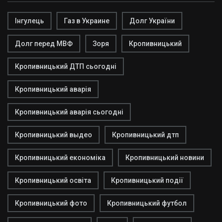
Інгулець
Газ в Украине
Долг України
Долг перед МВФ
Зоря
Кропивницький
Кропивницький ДТП сьогодні
Кропивницький аварія
Кропивницький аварія сьогодні
Кропивницький выдео
Кропивницький дтп
Кропивницький економіка
Кропивницький новини
Кропивницький освіта
Кропивницький події
Кропивницький фото
Кропивницький футбол