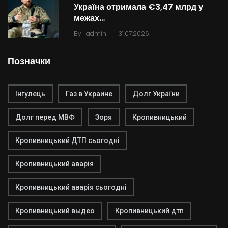
Україна отримала €3,47 млрд у
межах…
.
By
admin
31.07.2026
Позначки
Інгулець
Газ в Украине
Долг України
Долг перед МВФ
Зоря
Кропивницький
Кропивницький ДТП сьогодні
Кропивницький аварія
Кропивницький аварія сьогодні
Кропивницький выдео
Кропивницький дтп