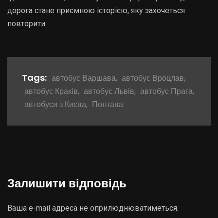
дорога стане приємною історією, яку захочеться
повторити.
Tags:
автобус Варшава
,
автобус Вроцлав
,
автобус Краків
,
автобус Львів
,
автобус Прага
,
автобуси з Києва
,
Полтава
Залишити відповідь
Ваша e-mail адреса не оприлюднюватиметься.