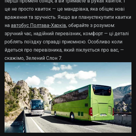
перші промені сонця, а ви тримаєте в руках квиток. І
це не просто квиток — це мандрівка, яка обіцяє нові
враження та зручність. Якщо ви плануєтекупити квитки
на
автобус Полтава-Харків
, обирайте з розумом:
зручний час, надійний перевізник, комфорт — ці деталі
роблять поїздку справді приємною. Особливо коли
йдеться про перевізника, який піклується про вас, —
скажімо, Зелений Слон 7.