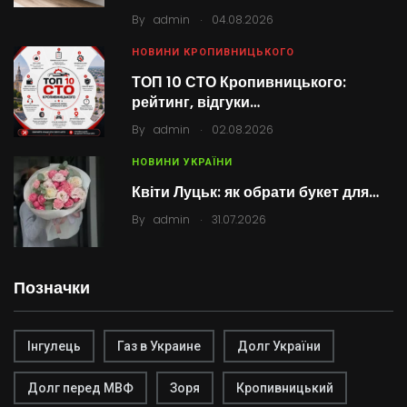
.
By
admin
04.08.2026
НОВИНИ КРОПИВНИЦЬКОГО
ТОП 10 СТО Кропивницького:
рейтинг, відгуки…
.
By
admin
02.08.2026
НОВИНИ УКРАЇНИ
Квіти Луцьк: як обрати букет для…
.
By
admin
31.07.2026
Позначки
Інгулець
Газ в Украине
Долг України
Долг перед МВФ
Зоря
Кропивницький