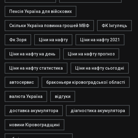
Пенсія Україна для війскових
Скільки Україна повинна грошей МВФ
ФК Інгулець
Фк Зоря
Ціни на нафту
Ціни на нафту 2021
Ціни на нафту на день
Ціни на нафту прогноз
Ціни на нафту статистика
Ціни на нафту сьогодні
автосервис
браконьери кіровоградської області
валюта Україна
відгуки
доставка акумулятора
діагностика акумулятора
новини Кіровоградщині