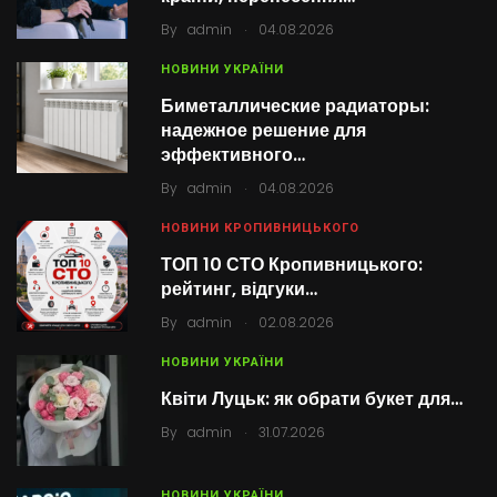
.
By
admin
04.08.2026
НОВИНИ УКРАЇНИ
Биметаллические радиаторы:
надежное решение для
эффективного…
.
By
admin
04.08.2026
НОВИНИ КРОПИВНИЦЬКОГО
ТОП 10 СТО Кропивницького:
рейтинг, відгуки…
.
By
admin
02.08.2026
НОВИНИ УКРАЇНИ
Квіти Луцьк: як обрати букет для…
.
By
admin
31.07.2026
НОВИНИ УКРАЇНИ