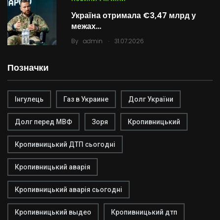
Україна отримала €3,47 млрд у
межах…
.
By
admin
31.07.2026
Позначки
Інгулець
Газ в Украине
Долг України
Долг перед МВФ
Зоря
Кропивницький
Кропивницький ДТП сьогодні
Кропивницький аварія
Кропивницький аварія сьогодні
Кропивницький выдео
Кропивницький дтп