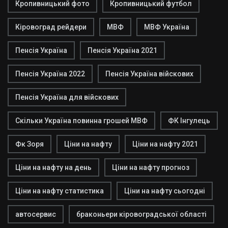
Кропивницький фото
Кропивницький футбол
Кіровоград рейдери
МВФ
МВФ Україна
Пенсія Україна
Пенсія Україна 2021
Пенсія Україна 2022
Пенсія Україна війскових
Пенсія Україна для війскових
Скільки Україна повинна грошей МВФ
ФК Інгулець
Фк Зоря
Ціни на нафту
Ціни на нафту 2021
Ціни на нафту на день
Ціни на нафту прогноз
Ціни на нафту статистика
Ціни на нафту сьогодні
автосервис
браконьери кіровоградської області