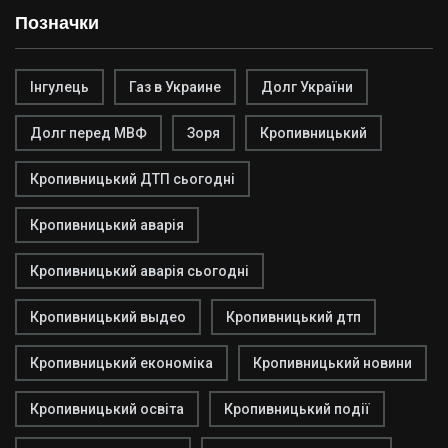
Позначки
Інгулець
Газ в Украине
Долг України
Долг перед МВФ
Зоря
Кропивницький
Кропивницький ДТП сьогодні
Кропивницький аварія
Кропивницький аварія сьогодні
Кропивницький выдео
Кропивницький дтп
Кропивницький економіка
Кропивницький новини
Кропивницький освіта
Кропивницький події