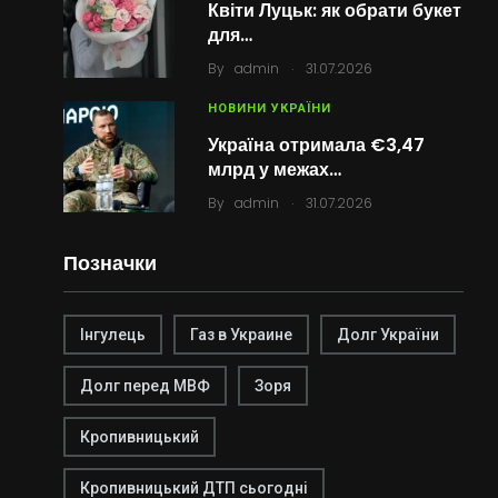
Квіти Луцьк: як обрати букет
для…
.
By
admin
31.07.2026
НОВИНИ УКРАЇНИ
Україна отримала €3,47
млрд у межах…
.
By
admin
31.07.2026
Позначки
Інгулець
Газ в Украине
Долг України
Долг перед МВФ
Зоря
Кропивницький
Кропивницький ДТП сьогодні