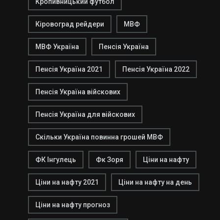
Кропивницький футбол
Кіровоград рейдери
МВФ
МВФ Україна
Пенсія Україна
Пенсія Україна 2021
Пенсія Україна 2022
Пенсія Україна війскових
Пенсія Україна для війскових
Скільки Україна повинна грошей МВФ
ФК Інгулець
Фк Зоря
Ціни на нафту
Ціни на нафту 2021
Ціни на нафту на день
Ціни на нафту прогноз