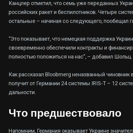
Канцлер отметил, что семь уже переданных Украи
российских ракет и беспилотников. Четыре систем
остальные – начиная со следующего, пообещал г
“Это показывает, что немецкая поддержка Украи
своевременно обеспечили контракты и финансиро
полностью положиться на нас”, – добавил Шольц.
Как рассказал Bloobmerg неназванный чиновник в
получит от Германии 24 системы IRIS-T – 12 сис
дальности.
Что предшествовало
Напомним, Германия оказывает Украине значите