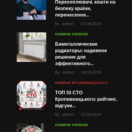
Перехоплювачі, кошти на
безпеку країни,
перенесення…
.
By
admin
04.08.2026
НОВИНИ УКРАЇНИ
Биметаллические
радиаторы: надежное
решение для
эффективного…
.
By
admin
04.08.2026
НОВИНИ КРОПИВНИЦЬКОГО
ТОП 10 СТО
Кропивницького: рейтинг,
відгуки…
.
By
admin
02.08.2026
НОВИНИ УКРАЇНИ