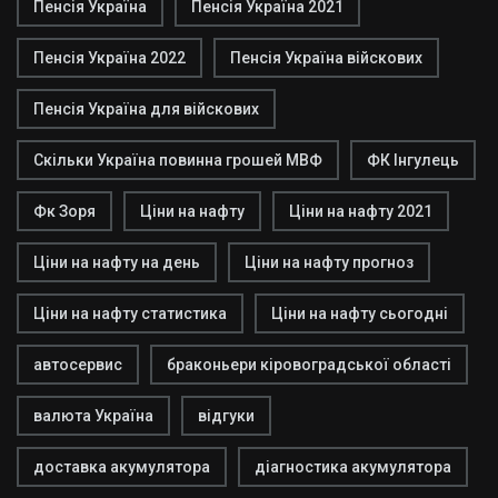
Пенсія Україна
Пенсія Україна 2021
Пенсія Україна 2022
Пенсія Україна війскових
Пенсія Україна для війскових
Скільки Україна повинна грошей МВФ
ФК Інгулець
Фк Зоря
Ціни на нафту
Ціни на нафту 2021
Ціни на нафту на день
Ціни на нафту прогноз
Ціни на нафту статистика
Ціни на нафту сьогодні
автосервис
браконьери кіровоградської області
валюта Україна
відгуки
доставка акумулятора
діагностика акумулятора