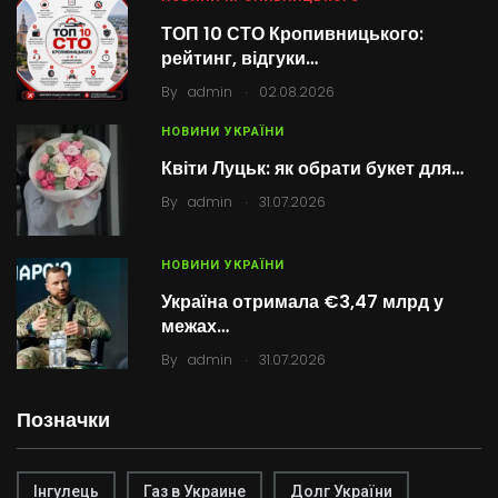
ТОП 10 СТО Кропивницького:
рейтинг, відгуки…
.
By
admin
02.08.2026
НОВИНИ УКРАЇНИ
Квіти Луцьк: як обрати букет для…
.
By
admin
31.07.2026
НОВИНИ УКРАЇНИ
Україна отримала €3,47 млрд у
межах…
.
By
admin
31.07.2026
Позначки
Інгулець
Газ в Украине
Долг України