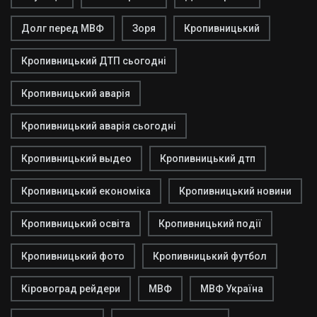
Долг перед МВФ
Зоря
Кропивницький
Кропивницький ДТП сьогодні
Кропивницький аварія
Кропивницький аварія сьогодні
Кропивницький выдео
Кропивницький дтп
Кропивницький економіка
Кропивницький новини
Кропивницький освіта
Кропивницький події
Кропивницький фото
Кропивницький футбол
Кіровоград рейдери
МВФ
МВФ Україна