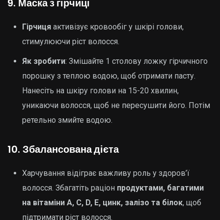
9.
Маска з гірчиці
Гірчиця
активізує кровообіг у шкірі голови,
стимулюючи ріст волосся.
Як зробити
: Змішайте 1 столову ложку гірчичного
порошку з теплою водою, щоб отримати пасту.
Нанесіть на шкіру голови на 15-20 хвилин,
уникаючи волосся, щоб не пересушити його. Потім
ретельно змийте водою.
10.
Збалансована дієта
Харчування відіграє важливу роль у здоров’ї
волосся. Збагатіть раціон
продуктами, багатими
на вітаміни A, C, D, E, цинк, залізо та білок
, щоб
підтримати ріст волосся.