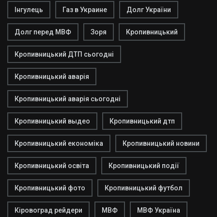
Інгулець
Газ в Украине
Долг України
Долг перед МВФ
Зоря
Кропивницький
Кропивницький ДТП сьогодні
Кропивницький аварія
Кропивницький аварія сьогодні
Кропивницький выдео
Кропивницький дтп
Кропивницький економіка
Кропивницький новини
Кропивницький освіта
Кропивницький події
Кропивницький фото
Кропивницький футбол
Кіровоград рейдери
МВФ
МВФ Україна