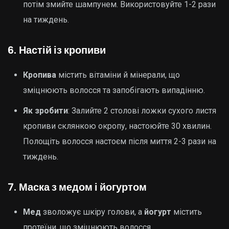
потім змийте шампунем. Використовуйте 1-2 рази
на тиждень.
6.
Настій із кропиви
Кропива
містить вітаміни й мінерали, що
зміцнюють волосся та запобігають випадінню.
Як зробити
: Залийте 2 столові ложки сухого листя
кропиви склянкою окропу, настоюйте 30 хвилин.
Полощіть волосся настоєм після миття 2-3 рази на
тиждень.
7.
Маска з медом і йогуртом
Мед
зволожує шкіру голови, а
йогурт
містить
протеїни, що зміцнюють волосся.