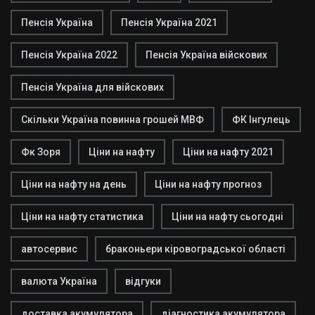
Пенсія Україна
Пенсія Україна 2021
Пенсія Україна 2022
Пенсія Україна війскових
Пенсія Україна для війскових
Скільки Україна повинна грошей МВФ
ФК Інгулець
Фк Зоря
Ціни на нафту
Ціни на нафту 2021
Ціни на нафту на день
Ціни на нафту прогноз
Ціни на нафту статистика
Ціни на нафту сьогодні
автосервис
браконьери кіровоградської області
валюта Україна
відгуки
доставка акумулятора
діагностика акумулятора