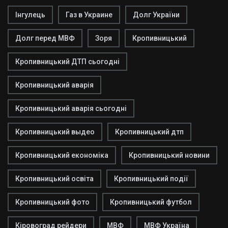
Інгулець
Газ в Украине
Долг України
Долг перед МВФ
Зоря
Кропивницький
Кропивницький ДТП сьогодні
Кропивницький аварія
Кропивницький аварія сьогодні
Кропивницький выдео
Кропивницький дтп
Кропивницький економіка
Кропивницький новини
Кропивницький освіта
Кропивницький події
Кропивницький фото
Кропивницький футбол
Кіровоград рейдери
МВФ
МВФ Україна