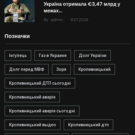
Україна отримала €3,47 млрд у
межах…
.
By
admin
31.07.2026
Позначки
Інгулець
Газ в Украине
Долг України
Долг перед МВФ
Зоря
Кропивницький
Кропивницький ДТП сьогодні
Кропивницький аварія
Кропивницький аварія сьогодні
Кропивницький выдео
Кропивницький дтп