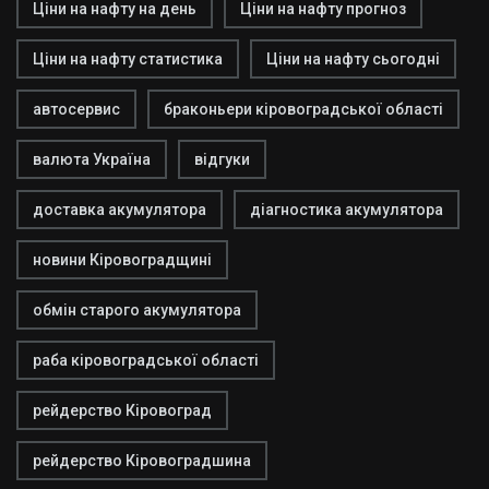
Ціни на нафту на день
Ціни на нафту прогноз
Ціни на нафту статистика
Ціни на нафту сьогодні
автосервис
браконьери кіровоградської області
валюта Україна
відгуки
доставка акумулятора
діагностика акумулятора
новини Кіровоградщині
обмін старого акумулятора
раба кіровоградської області
рейдерство Кіровоград
рейдерство Кіровоградшина