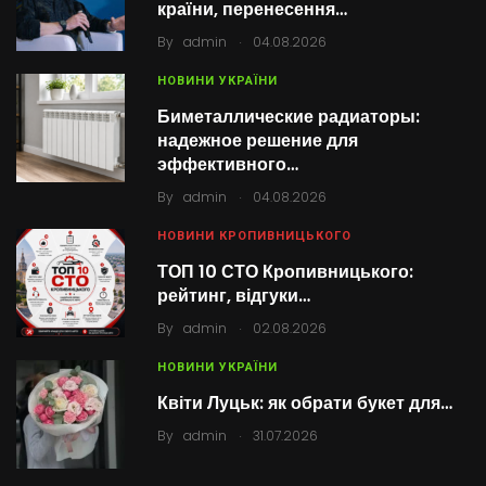
країни, перенесення…
.
By
admin
04.08.2026
НОВИНИ УКРАЇНИ
Биметаллические радиаторы:
надежное решение для
эффективного…
.
By
admin
04.08.2026
НОВИНИ КРОПИВНИЦЬКОГО
ТОП 10 СТО Кропивницького:
рейтинг, відгуки…
.
By
admin
02.08.2026
НОВИНИ УКРАЇНИ
Квіти Луцьк: як обрати букет для…
.
By
admin
31.07.2026