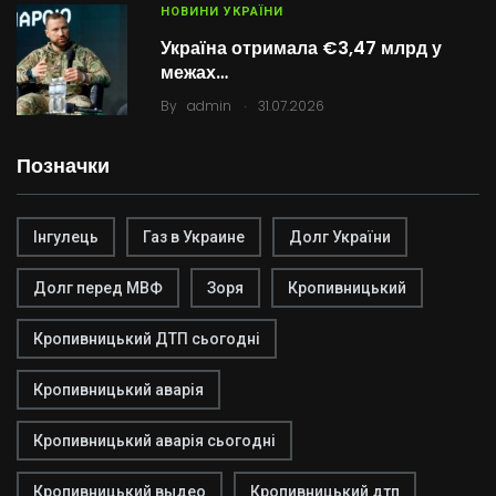
НОВИНИ УКРАЇНИ
Україна отримала €3,47 млрд у
межах…
.
By
admin
31.07.2026
Позначки
Інгулець
Газ в Украине
Долг України
Долг перед МВФ
Зоря
Кропивницький
Кропивницький ДТП сьогодні
Кропивницький аварія
Кропивницький аварія сьогодні
Кропивницький выдео
Кропивницький дтп