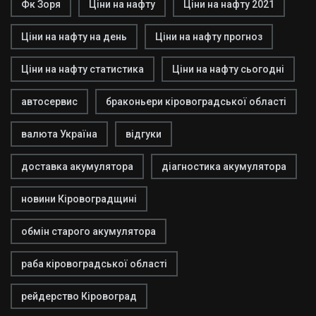
Фк Зоря
Ціни на нафту
Ціни на нафту 2021
Ціни на нафту на день
Ціни на нафту прогноз
Ціни на нафту статистика
Ціни на нафту сьогодні
автосервис
браконьери кіровоградської області
валюта Україна
відгуки
доставка акумулятора
діагностика акумулятора
новини Кіровоградщині
обмін старого акумулятора
раба кіровоградської області
рейдерство Кіровоград