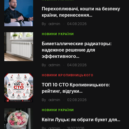
Перехоплювачі, кошти на безпеку
країни, перенесення…
.
By
admin
04.08.2026
НОВИНИ УКРАЇНИ
Биметаллические радиаторы:
надежное решение для
эффективного…
.
By
admin
04.08.2026
НОВИНИ КРОПИВНИЦЬКОГО
ТОП 10 СТО Кропивницького:
рейтинг, відгуки…
.
By
admin
02.08.2026
НОВИНИ УКРАЇНИ
Квіти Луцьк: як обрати букет для…
.
By
admin
31.07.2026