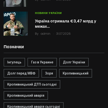
НОВИНИ УКРАЇНИ
Україна отримала €3,47 млрд у
межах…
.
By
admin
31.07.2026
Позначки
Інгулець
Газ в Украине
Долг України
Долг перед МВФ
Зоря
Кропивницький
Кропивницький ДТП сьогодні
Кропивницький аварія
Кропивницький аварія сьогодні