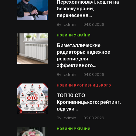
Перехоплювачі, кошти на
безпеку країни,
перенесення…
.
By
admin
04.08.2026
НОВИНИ УКРАЇНИ
Биметаллические
радиаторы: надежное
решение для
эффективного…
.
By
admin
04.08.2026
НОВИНИ КРОПИВНИЦЬКОГО
ТОП 10 СТО
Кропивницького: рейтинг,
відгуки…
.
By
admin
02.08.2026
НОВИНИ УКРАЇНИ