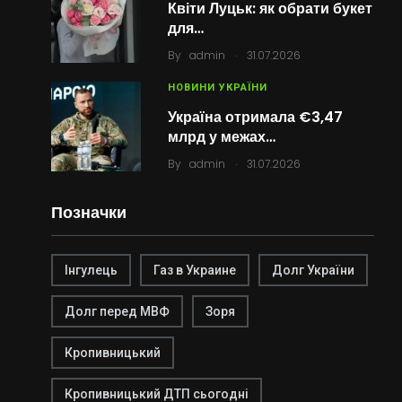
Квіти Луцьк: як обрати букет
для…
.
By
admin
31.07.2026
НОВИНИ УКРАЇНИ
Україна отримала €3,47
млрд у межах…
.
By
admin
31.07.2026
Позначки
Інгулець
Газ в Украине
Долг України
Долг перед МВФ
Зоря
Кропивницький
Кропивницький ДТП сьогодні