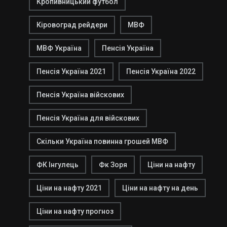
Кропивницький футбол
Кіровоград рейдери
МВФ
МВФ Україна
Пенсія Україна
Пенсія Україна 2021
Пенсія Україна 2022
Пенсія Україна війскових
Пенсія Україна для війскових
Скільки Україна повинна грошей МВФ
ФК Інгулець
Фк Зоря
Ціни на нафту
Ціни на нафту 2021
Ціни на нафту на день
Ціни на нафту прогноз