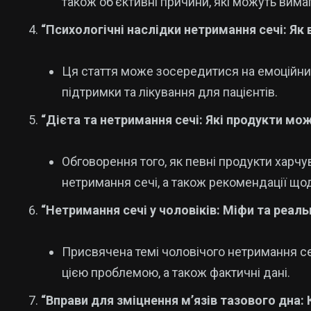
також об’єктивні причини, які можуть вим
“Психологічні наслідки нетримання сечі: Як
Ця стаття може зосередитися на емоційни
підтримки та лікування для пацієнтів.
“Дієта та нетримання сечі: Які продукти мо
Обговорення того, як певні продукти харч
нетримання сечі, а також рекомендації що
“Нетримання сечі у чоловіків: Міфи та реаль
Присвячена темі чоловічого нетримання сеч
цією проблемою, а також фактичні дані.
“Вправи для зміцнення м’язів тазового дна: