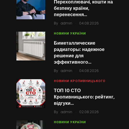
Перехоплювачі, кошти на
безпеку країни,
перенесення…
.
By
admin
04.08.2026
НОВИНИ УКРАЇНИ
Биметаллические
радиаторы: надежное
решение для
эффективного…
.
By
admin
04.08.2026
НОВИНИ КРОПИВНИЦЬКОГО
ТОП 10 СТО
Кропивницького: рейтинг,
відгуки…
.
By
admin
02.08.2026
НОВИНИ УКРАЇНИ