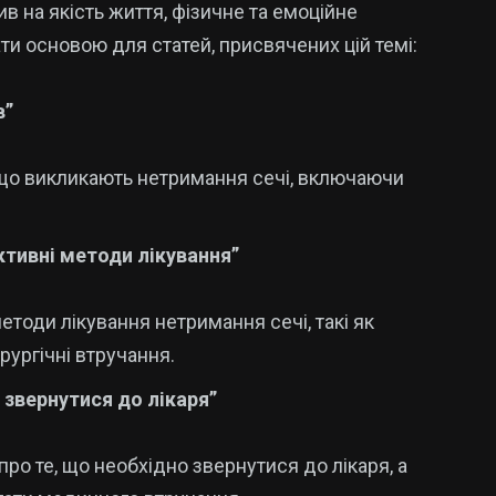
ив на якість життя, фізичне та емоційне
ати основою для статей, присвячених цій темі:
в”
 що викликають нетримання сечі, включаючи
ктивні методи лікування”
методи лікування нетримання сечі, такі як
рургічні втручання.
 звернутися до лікаря”
про те, що необхідно звернутися до лікаря, а