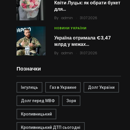
Квіти Луцьк: як обрати букет
для…
.
By
admin
31.07.2026
НОВИНИ УКРАЇНИ
Україна отримала €3,47
млрд у межах…
.
By
admin
31.07.2026
Позначки
Інгулець
Газ в Украине
Долг України
Долг перед МВФ
Зоря
Кропивницький
Кропивницький ДТП сьогодні