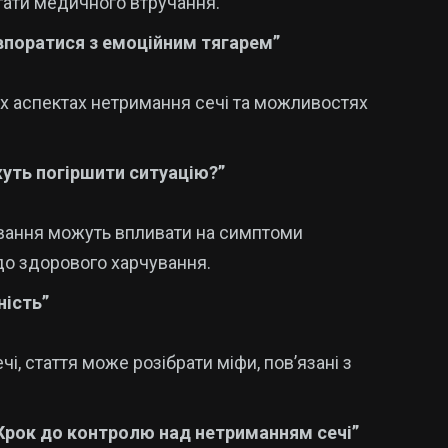
агати медичного втручання.
 впоратися з емоційним тягарем”
х аспектах нетримання сечі та можливостях
жуть погіршити ситуацію?”
ування можуть впливати на симптоми
до здорового харчування.
ність”
і, стаття може розібрати міфи, пов’язані з
 Крок до контролю над нетриманням сечі”