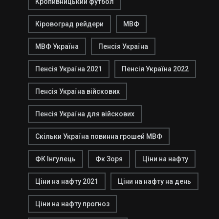
Кропивницький футбол
Кіровоград рейдери
МВФ
МВФ Україна
Пенсія Україна
Пенсія Україна 2021
Пенсія Україна 2022
Пенсія Україна війскових
Пенсія Україна для війскових
Скільки Україна повинна грошей МВФ
ФК Інгулець
Фк Зоря
Ціни на нафту
Ціни на нафту 2021
Ціни на нафту на день
Ціни на нафту прогноз