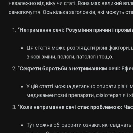
незалежно від віку чи статі. Вона має великий впл
самопочуття. Ось кілька заголовків, які можуть ст
“Нетримання сечі: Розуміння причин і прояві
Ця стаття може розглядати різні фактори,
вікові зміни, пологи, патології тощо.
“Секрети боротьби з нетриманням сечі: Ефе
У цій статті можна детально описати різні 
медикаментозні препарати, фізіотерапія і хі
“Коли нетримання сечі стає проблемою: Час
Тут можна обговорити ознаки, які свідчать 