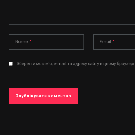
Name
*
Email
*
Зберегти моє ім'я, e-mail, та адресу сайту в цьому браузер