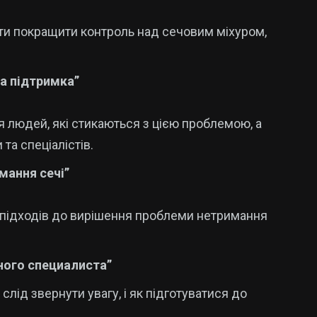
гти покращити контроль над сечовим міхуром,
та підтримка”
я людей, які стикаються з цією проблемою, а
та спеціалістів.
имання сечі”
х підходів до вирішення проблеми нетримання
ного специалиста”
лід звернути увагу, і як підготуватися до