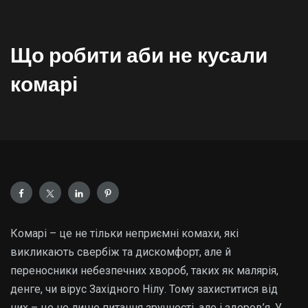
Що робити аби не кусали
комарі
Комарі – це не тільки неприємні комахи, які
викликають свербіж та дискомфорт, але й
переносники небезпечних хвороб, таких як малярія,
денге, чи вірус Західного Нілу. Тому захиститися від
них – це не лише питання зручності, але і здоров’я. У