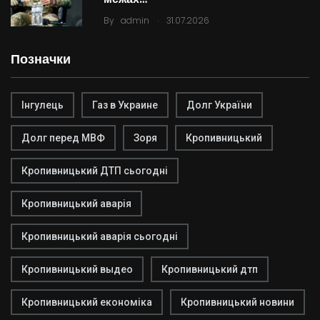
.
By
admin
31.07.2026
Позначки
Інгулець
Газ в Украине
Долг України
Долг перед МВФ
Зоря
Кропивницький
Кропивницький ДТП сьогодні
Кропивницький аварія
Кропивницький аварія сьогодні
Кропивницький выдео
Кропивницький дтп
Кропивницький економіка
Кропивницький новини