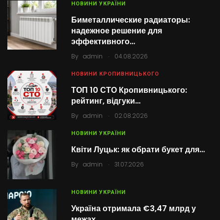
НОВИНИ УКРАЇНИ
Биметаллические радиаторы:
надежное решение для
эффективного…
.
By
admin
04.08.2026
НОВИНИ КРОПИВНИЦЬКОГО
ТОП 10 СТО Кропивницького:
рейтинг, відгуки…
.
By
admin
02.08.2026
НОВИНИ УКРАЇНИ
Квіти Луцьк: як обрати букет для…
.
By
admin
31.07.2026
НОВИНИ УКРАЇНИ
Україна отримала €3,47 млрд у
межах…