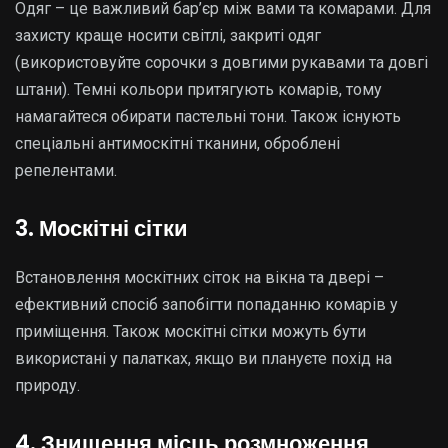
Одяг – це важливий бар’єр між вами та комарами. Для
захисту краще носити світлі, закриті одяг
(використовуйте сорочки з довгими рукавами та довгі
штани). Темні кольори притягують комарів, тому
намагайтеся обирати пастельні тони. Також існують
спеціальні антимоскітні тканини, оброблені
репелентами.
3. Москітні сітки
Встановлення москітних сіток на вікна та двері –
ефективний спосіб запобігти попаданню комарів у
приміщення. Також москітні сітки можуть бути
використані у палатках, якщо ви плануєте похід на
природу.
4. Знищення місць розмноження