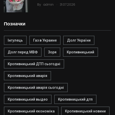
.
By
admin
31.07.2026
Позначки
Інгулець
Газ в Украине
Долг України
Долг перед МВФ
Зоря
Кропивницький
Кропивницький ДТП сьогодні
Кропивницький аварія
Кропивницький аварія сьогодні
Кропивницький выдео
Кропивницький дтп
Кропивницький економіка
Кропивницький новини