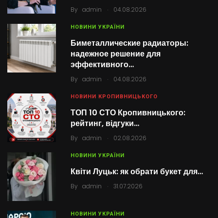
.
By
admin
04.08.2026
НОВИНИ УКРАЇНИ
Биметаллические радиаторы:
надежное решение для
эффективного…
.
By
admin
04.08.2026
НОВИНИ КРОПИВНИЦЬКОГО
ТОП 10 СТО Кропивницького:
рейтинг, відгуки…
.
By
admin
02.08.2026
НОВИНИ УКРАЇНИ
Квіти Луцьк: як обрати букет для…
.
By
admin
31.07.2026
НОВИНИ УКРАЇНИ