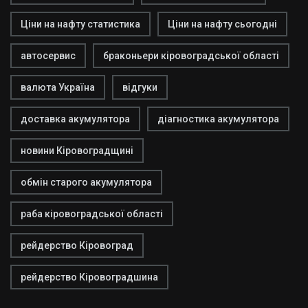
Ціни на нафту статистика
Ціни на нафту сьогодні
автосервис
браконьери кіровоградської області
валюта Україна
відгуки
доставка акумулятора
діагностика акумулятора
новини Кіровоградщині
обмін старого акумулятора
раба кіровоградської області
рейдерство Кіровоград
рейдерство Кіровоградшина