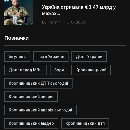
Україна отримала €3,47 млрд у
межах…
.
By
admin
31.07.2026
Позначки
Інгулець
Газ в Украине
Долг України
Долг перед МВФ
Зоря
Кропивницький
Кропивницький ДТП сьогодні
Кропивницький аварія
Кропивницький аварія сьогодні
Кропивницький выдео
Кропивницький дтп