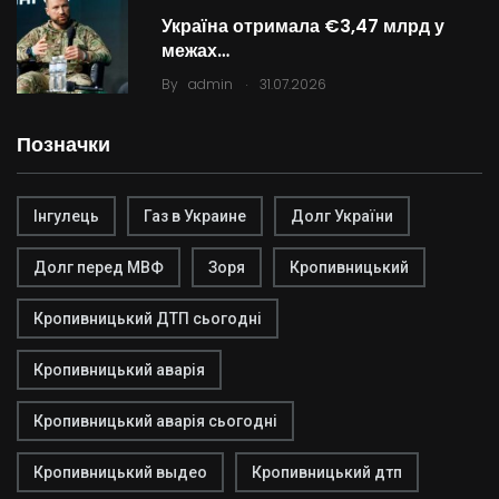
Україна отримала €3,47 млрд у
межах…
.
By
admin
31.07.2026
Позначки
Інгулець
Газ в Украине
Долг України
Долг перед МВФ
Зоря
Кропивницький
Кропивницький ДТП сьогодні
Кропивницький аварія
Кропивницький аварія сьогодні
Кропивницький выдео
Кропивницький дтп