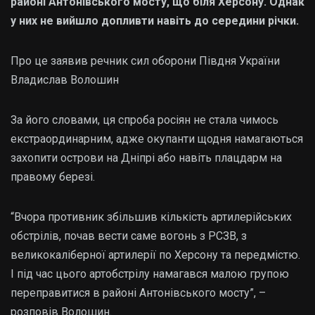
районі Антонівського мосту, що біля Херсону. Однак
у них не вийшло допливти навіть до середини річки.
Про це заявив речник сил оборони Півдня України
Владислав Волошин
За його словами, ця спроба росіян не стала чимось
екстраординарним, адже окупанти щодня намагаються
захопити острови на Дніпрі або навіть плацдарм на
правому березі.
“Вчора противник збільшив кількість артилерійських
обстрілів, почав вести саме вогонь з РСЗВ, з
великокаліберної артилерії по Херсону та передмістю.
І під час цього артобстрілу намагався малою групою
переправитися в районі Антонівського мосту”, –
розповів Волошин.