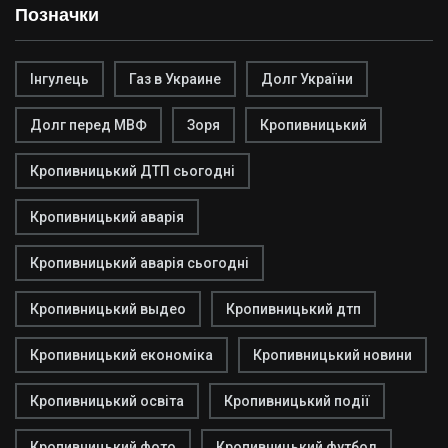
Позначки
Інгулець
Газ в Украине
Долг України
Долг перед МВФ
Зоря
Кропивницький
Кропивницький ДТП сьогодні
Кропивницький аварія
Кропивницький аварія сьогодні
Кропивницький выдео
Кропивницький дтп
Кропивницький економіка
Кропивницький новини
Кропивницький освіта
Кропивницький події
Кропивницький фото
Кропивницький футбол