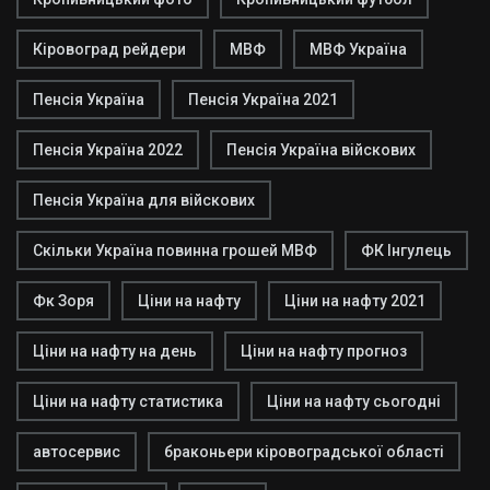
Кіровоград рейдери
МВФ
МВФ Україна
Пенсія Україна
Пенсія Україна 2021
Пенсія Україна 2022
Пенсія Україна війскових
Пенсія Україна для війскових
Скільки Україна повинна грошей МВФ
ФК Інгулець
Фк Зоря
Ціни на нафту
Ціни на нафту 2021
Ціни на нафту на день
Ціни на нафту прогноз
Ціни на нафту статистика
Ціни на нафту сьогодні
автосервис
браконьери кіровоградської області