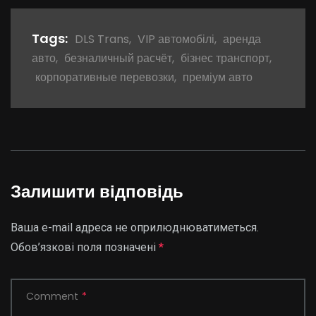
Tags:
DLS Trans
,
VIP автомобілі
,
аренда
авто
,
безналичный расчёт
,
бізнес транспорт
,
корпоративные перевозки
,
преміум авто
Залишити відповідь
Ваша e-mail адреса не оприлюднюватиметься.
Обов’язкові поля позначені
*
Comment
*