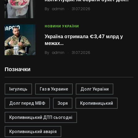
.
By
admin
31.07.2026
НОВИНИ УКРАЇНИ
Україна отримала €3,47 млрд у
межах…
.
By
admin
31.07.2026
Позначки
Інгулець
Газ в Украине
Долг України
Долг перед МВФ
Зоря
Кропивницький
Кропивницький ДТП сьогодні
Кропивницький аварія