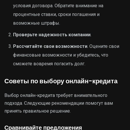
условия договора. Обратите внимание на
процентные ставки, сроки погашения и
возможные штрафы.
Проверьте надежность компании
.
Рассчитайте свои возможности
. Оцените свои
финансовые возможности и убедитесь, что
сможете вовремя погасить долг.
Советы по выбору онлайн-кредита
Выбор онлайн-кредита требует внимательного
подхода. Следующие рекомендации помогут вам
принять правильное решение.
Сравнивайте предложения