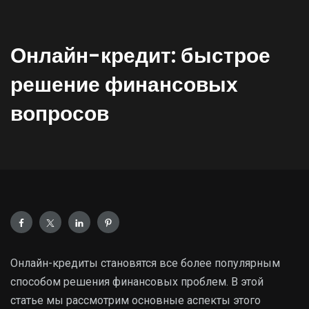
Онлайн-кредит: быстрое
решение финансовых
вопросов
Онлайн-кредиты становятся все более популярным
способом решения финансовых проблем. В этой
статье мы рассмотрим основные аспекты этого