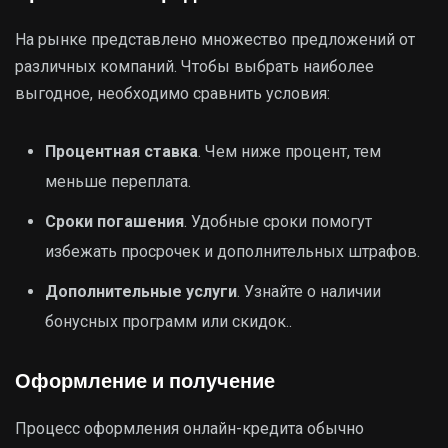
На рынке представлено множество предложений от
различных компаний. Чтобы выбрать наиболее
выгодное, необходимо сравнить условия:
Процентная ставка
. Чем ниже процент, тем
меньше переплата.
Сроки погашения
. Удобные сроки помогут
избежать просрочек и дополнительных штрафов.
Дополнительные услуги
. Узнайте о наличии
бонусных программ или скидок..
Оформление и получение
Процесс оформления онлайн-кредита обычно