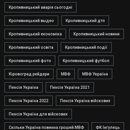
Кропивницький аварія сьогодні
Кропивницький выдео
Кропивницький дтп
Кропивницький економіка
Кропивницький новини
Кропивницький освіта
Кропивницький події
Кропивницький фото
Кропивницький футбол
Кіровоград рейдери
МВФ
МВФ Україна
Пенсія Україна
Пенсія Україна 2021
Пенсія Україна 2022
Пенсія Україна війскових
Пенсія Україна для війскових
Скільки Україна повинна грошей МВФ
ФК Інгулець