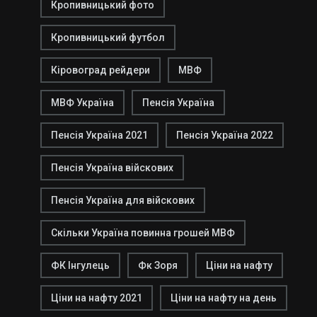
Кропивницький фото
Кропивницький футбол
Кіровоград рейдери
МВФ
МВФ Україна
Пенсія Україна
Пенсія Україна 2021
Пенсія Україна 2022
Пенсія Україна війскових
Пенсія Україна для війскових
Скільки Україна повинна грошей МВФ
ФК Інгулець
Фк Зоря
Ціни на нафту
Ціни на нафту 2021
Ціни на нафту на день