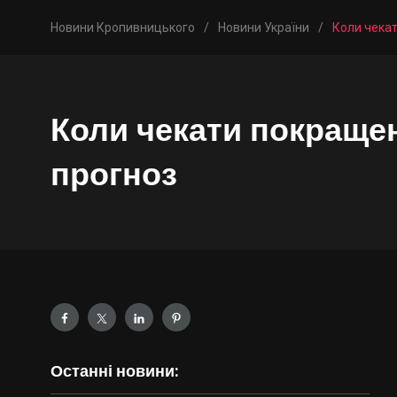
Новини Кропивницького
/
Новини України
/
Коли чекат
Коли чекати покращен
прогноз
Останні новини: