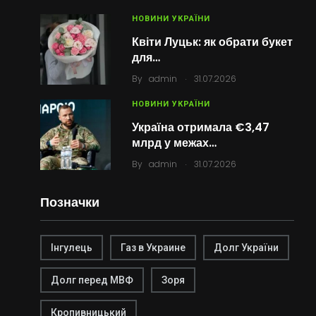
НОВИНИ УКРАЇНИ
Квіти Луцьк: як обрати букет
для…
.
By
admin
31.07.2026
НОВИНИ УКРАЇНИ
Україна отримала €3,47
млрд у межах…
.
By
admin
31.07.2026
Позначки
Інгулець
Газ в Украине
Долг України
Долг перед МВФ
Зоря
Кропивницький