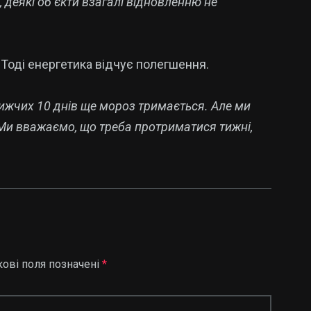
 деякі об’єкти взагалі відновленню не
 Тоді енергетика відчує полегшення.
ближчих 10 днів ще мороз тримається. Але ми
 Ми вважаємо, що треба протриматися тижні,
кові поля позначені
*