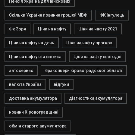
Пенсія Україна для війскових
Скільки Україна повинна грошей МВФ
ФК Інгулець
Фк Зоря
Ціни на нафту
Ціни на нафту 2021
Ціни на нафту на день
Ціни на нафту прогноз
Ціни на нафту статистика
Ціни на нафту сьогодні
автосервис
браконьери кіровоградської області
валюта Україна
відгуки
доставка акумулятора
діагностика акумулятора
новини Кіровоградщині
обмін старого акумулятора