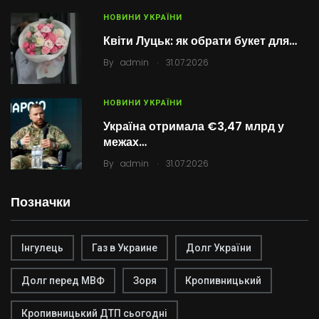
НОВИНИ УКРАЇНИ
Квіти Луцьк: як обрати букет для…
.
By
admin
31.07.2026
НОВИНИ УКРАЇНИ
Україна отримала €3,47 млрд у
межах…
.
By
admin
31.07.2026
Позначки
Інгулець
Газ в Украине
Долг України
Долг перед МВФ
Зоря
Кропивницький
Кропивницький ДТП сьогодні