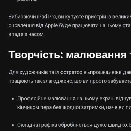
Вибираючи iPad Pro, ви купуєте пристрій із велик
оновлення від Apple буде працювати на ньому стаб
впаде з часом.
Творчість: малювання 
Для художників та ілюстраторів «прошка» вже давн
працюють так злагоджено, що ви просто забуваєте 
Професійне малювання на цьому екрані відчув
кінчиком пера без жодної затримки, наче ви п
Складна графіка обробляється дуже швидко. В