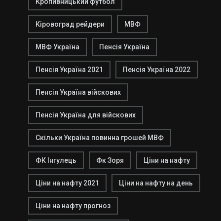
Кропивницький футбол
Кіровоград рейдери
МВФ
МВФ Україна
Пенсія Україна
Пенсія Україна 2021
Пенсія Україна 2022
Пенсія Україна війскових
Пенсія Україна для війскових
Скільки Україна повинна грошей МВФ
ФК Інгулець
Фк Зоря
Ціни на нафту
Ціни на нафту 2021
Ціни на нафту на день
Ціни на нафту прогноз