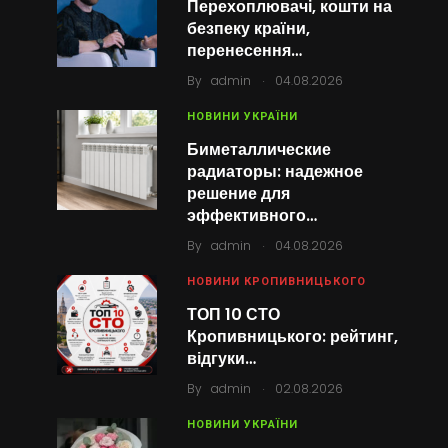
Перехоплювачі, кошти на
безпеку країни,
перенесення…
.
By
admin
04.08.2026
НОВИНИ УКРАЇНИ
Биметаллические
радиаторы: надежное
решение для
эффективного…
.
By
admin
04.08.2026
НОВИНИ КРОПИВНИЦЬКОГО
ТОП 10 СТО
Кропивницького: рейтинг,
відгуки…
.
By
admin
02.08.2026
НОВИНИ УКРАЇНИ