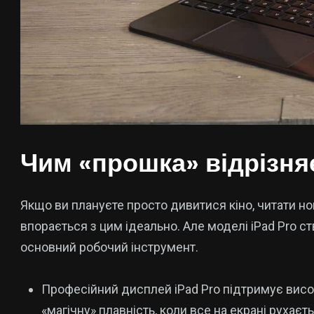
Чим «прошка» відрізня
Якщо ви плануєте просто дивитися кіно, читати н
впорається з цим ідеально. Але моделі iPad Pro ст
основний робочий інструмент.
Професійний дисплей iPad Pro підтримує висо
«магічну» плавність, коли все на екрані рухає