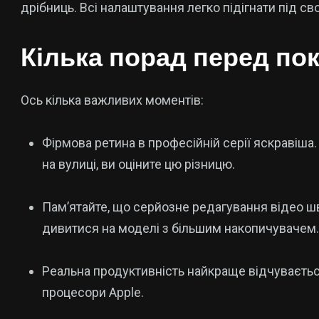
дрібниць. Всі налаштування легко підігнати під св
Кілька порад перед по
Ось кілька важливих моментів:
Фірмова ретина в професійній серії яскравіша.
на вулиці, ви оціните цю різницю.
Пам’ятайте, що серйозне редагування відео ш
дивитися на моделі з більшим накопичувачем.
Реальна продуктивність найкраще відчувається
процесори Apple.