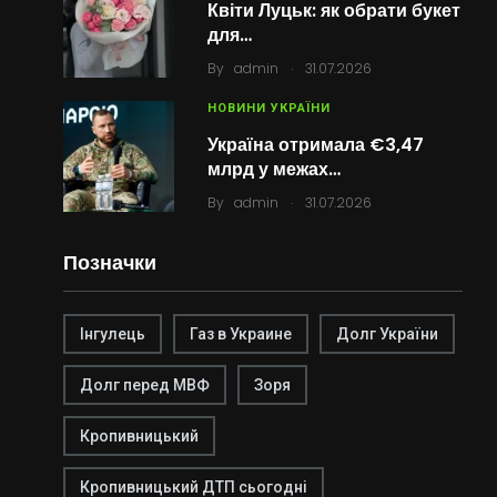
Квіти Луцьк: як обрати букет
для…
.
By
admin
31.07.2026
НОВИНИ УКРАЇНИ
Україна отримала €3,47
млрд у межах…
.
By
admin
31.07.2026
Позначки
Інгулець
Газ в Украине
Долг України
Долг перед МВФ
Зоря
Кропивницький
Кропивницький ДТП сьогодні