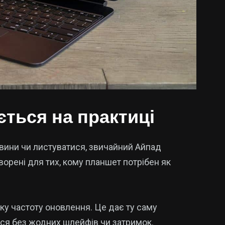
ється на практиці
овини чи листуватися, звичайний Айпад
ворені для тих, кому планшет потрібен як
ку частоту оновлення. Це дає ту саму
ться без жодних шлейфів чи затримок.