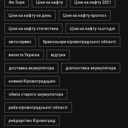
Фк Зоря
Ціни на нафту
Ціни на нафту 2021
Ціни на нафту на день
Ціни на нафту прогноз
Ціни на нафту статистика
Ціни на нафту сьогодні
автосервис
браконьери кіровоградської області
валюта Україна
відгуки
доставка акумулятора
діагностика акумулятора
новини Кіровоградщині
обмін старого акумулятора
раба кіровоградської області
рейдерство Кіровоград