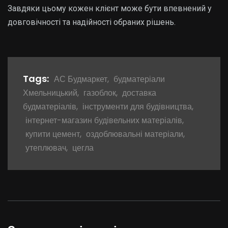
Завдяки цьому кожен клієнт може бути впевнений у
довговічності та надійності обраних рішень.
Tags:
АС Будмаркет
,
будматеріали
Хмельницький
,
газоблок
,
доставка
будматеріалів
,
інструменти для будівництва
,
інтернет-магазин будівельних матеріалів
,
купити цемент
,
оздоблювальні матеріали
,
утеплювач
,
цегла