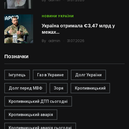
НОВИНИ УКРАЇНИ
Україна отримала €3,47 млрд у
межах…
.
By
admin
31.07.2026
Позначки
Інгулець
Газ в Украине
Долг України
Долг перед МВФ
Зоря
Кропивницький
Кропивницький ДТП сьогодні
Кропивницький аварія
Кропивницький аварія сьогодні