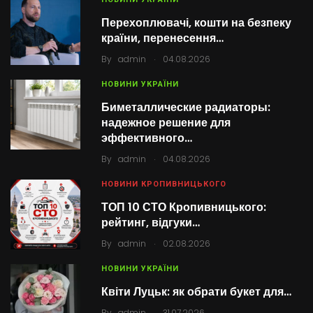
Перехоплювачі, кошти на безпеку
країни, перенесення…
.
By
admin
04.08.2026
НОВИНИ УКРАЇНИ
Биметаллические радиаторы:
надежное решение для
эффективного…
.
By
admin
04.08.2026
НОВИНИ КРОПИВНИЦЬКОГО
ТОП 10 СТО Кропивницького:
рейтинг, відгуки…
.
By
admin
02.08.2026
НОВИНИ УКРАЇНИ
Квіти Луцьк: як обрати букет для…
.
By
admin
31.07.2026