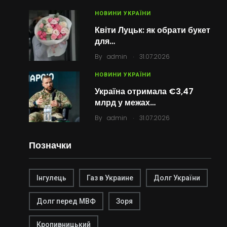
НОВИНИ УКРАЇНИ
Квіти Луцьк: як обрати букет
для…
.
By
admin
31.07.2026
НОВИНИ УКРАЇНИ
Україна отримала €3,47
млрд у межах…
.
By
admin
31.07.2026
Позначки
Інгулець
Газ в Украине
Долг України
Долг перед МВФ
Зоря
Кропивницький