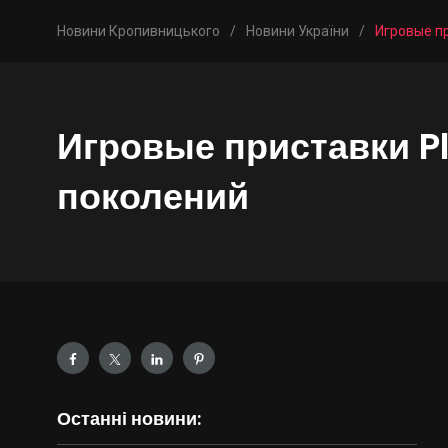
Новини Кропивницького
/
Новини України
/
Игровые пр
Игровые приставки Pl
поколений
Останні новини: