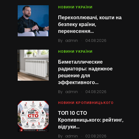
НОВИНИ УКРАЇНИ
Перехоплювачі, кошти на
безпеку країни,
перенесення…
.
By
admin
04.08.2026
НОВИНИ УКРАЇНИ
Биметаллические
радиаторы: надежное
решение для
эффективного…
.
By
admin
04.08.2026
НОВИНИ КРОПИВНИЦЬКОГО
ТОП 10 СТО
Кропивницького: рейтинг,
відгуки…
.
By
admin
02.08.2026