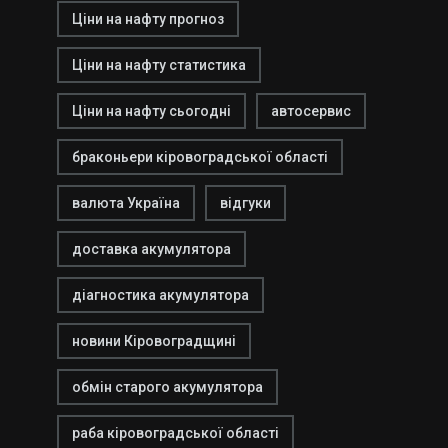
Ціни на нафту прогноз
Ціни на нафту статистика
Ціни на нафту сьогодні
автосервис
браконьери кіровоградської області
валюта Україна
відгуки
доставка акумулятора
діагностика акумулятора
новини Кіровоградщині
обмін старого акумулятора
раба кіровоградської області