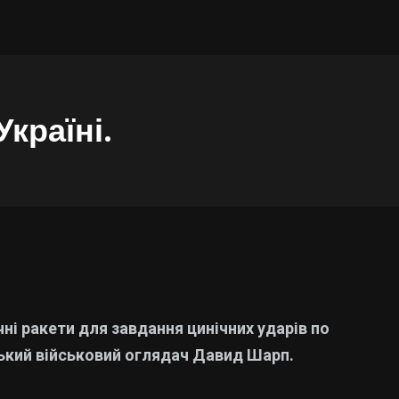
країні.
ні ракети для завдання цинічних ударів по
ьський військовий оглядач Давид Шарп.