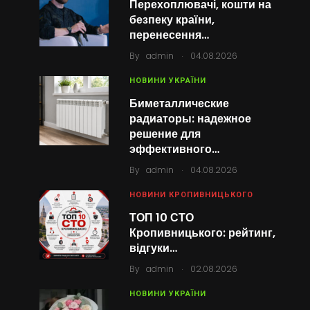
Перехоплювачі, кошти на
безпеку країни,
перенесення…
.
By
admin
04.08.2026
НОВИНИ УКРАЇНИ
Биметаллические
радиаторы: надежное
решение для
эффективного…
.
By
admin
04.08.2026
НОВИНИ КРОПИВНИЦЬКОГО
ТОП 10 СТО
Кропивницького: рейтинг,
відгуки…
.
By
admin
02.08.2026
НОВИНИ УКРАЇНИ