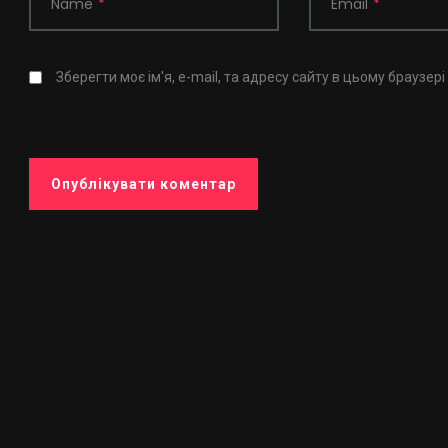
Name
*
Email
*
Зберегти моє ім'я, e-mail, та адресу сайту в цьому браузер