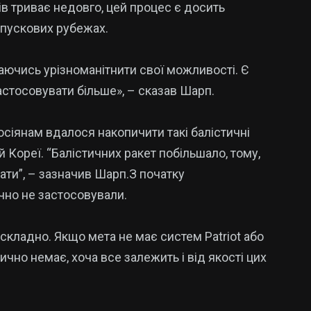
ів триває недовго, цей процес є досить
 пускових рубежах.
гаючись урізноманітнити свої можливості. Є
стосовувати більше», – сказав Шарп.
росіянам вдалося накопичити такі балістичні
й Кореї. “Балістичних ракет побільшало, тому,
вати”, – зазначив Шарп.З початку
чно не застосовували.
 складно. Якщо мета не має систем Patriot або
чно немає, хоча все залежить і від якості цих