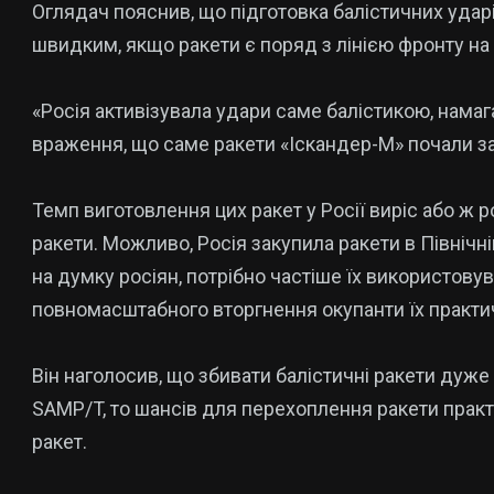
Оглядач пояснив, що підготовка балістичних удар
швидким, якщо ракети є поряд з лінією фронту на
«Росія активізувала удари саме балістикою, нама
враження, що саме ракети «Іскандер-М» почали за
Темп виготовлення цих ракет у Росії виріс або ж 
ракети. Можливо, Росія закупила ракети в Північні
на думку росіян, потрібно частіше їх використову
повномасштабного вторгнення окупанти їх практи
Він наголосив, що збивати балістичні ракети дуже
SAMP/T, то шансів для перехоплення ракети практи
ракет.