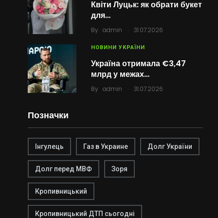
Квіти Луцьк: як обрати букет
для…
.
By
admin
31.07.2026
НОВИНИ УКРАЇНИ
Україна отримала €3,47
млрд у межах…
.
By
admin
31.07.2026
Позначки
Інгулець
Газ в Украине
Долг України
Долг перед МВФ
Зоря
Кропивницький
Кропивницький ДТП сьогодні