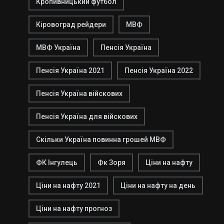
Кропивницький футбол
Кіровоград рейдери
МВФ
МВФ Україна
Пенсія Україна
Пенсія Україна 2021
Пенсія Україна 2022
Пенсія Україна війскових
Пенсія Україна для війскових
Скільки Україна повинна грошей МВФ
ФК Інгулець
Фк Зоря
Ціни на нафту
Ціни на нафту 2021
Ціни на нафту на день
Ціни на нафту прогноз