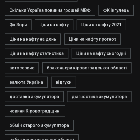
Скільки Україна повинна грошей МВФ
ФК Інгулець
Фк Зоря
Ціни на нафту
Ціни на нафту 2021
Ціни на нафту на день
Ціни на нафту прогноз
Ціни на нафту статистика
Ціни на нафту сьогодні
автосервис
браконьери кіровоградської області
валюта Україна
відгуки
доставка акумулятора
діагностика акумулятора
новини Кіровоградщині
обмін старого акумулятора
раба кіровоградської області