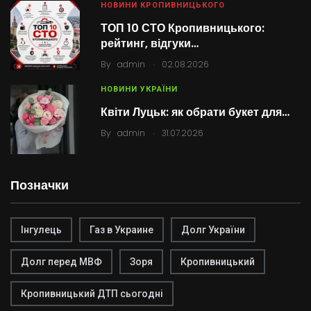
НОВИНИ КРОПИВНИЦЬКОГО
ТОП 10 СТО Кропивницького:
рейтинг, відгуки…
.
By
admin
02.08.2026
НОВИНИ УКРАЇНИ
Квіти Луцьк: як обрати букет для…
.
By
admin
31.07.2026
Позначки
Інгулець
Газ в Украине
Долг України
Долг перед МВФ
Зоря
Кропивницький
Кропивницький ДТП сьогодні