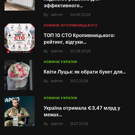
эффективного…
.
By
admin
04.08.2026
НОВИНИ КРОПИВНИЦЬКОГО
ТОП 10 СТО Кропивницького:
рейтинг, відгуки…
.
By
admin
02.08.2026
НОВИНИ УКРАЇНИ
Квіти Луцьк: як обрати букет для…
.
By
admin
31.07.2026
НОВИНИ УКРАЇНИ
Україна отримала €3,47 млрд у
межах…
.
By
admin
31.07.2026