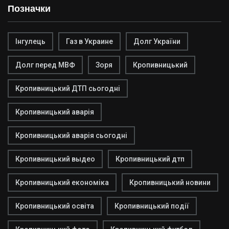
Позначки
Інгулець
Газ в Украине
Долг України
Долг перед МВФ
Зоря
Кропивницький
Кропивницький ДТП сьогодні
Кропивницький аварія
Кропивницький аварія сьогодні
Кропивницький выдео
Кропивницький дтп
Кропивницький економіка
Кропивницький новини
Кропивницький освіта
Кропивницький події