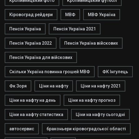
Кропивницький фото
Кропивницький футбол
Кіровоград рейдери
МВФ
МВФ Україна
Пенсія Україна
Пенсія Україна 2021
Пенсія Україна 2022
Пенсія Україна війскових
Пенсія Україна для війскових
Скільки Україна повинна грошей МВФ
ФК Інгулець
Фк Зоря
Ціни на нафту
Ціни на нафту 2021
Ціни на нафту на день
Ціни на нафту прогноз
Ціни на нафту статистика
Ціни на нафту сьогодні
автосервис
браконьери кіровоградської області