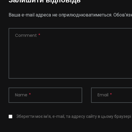
Ваша e-mail адреса не оприлюднюватиметься.
Обов’яз
Comment
*
Name
*
Email
*
Зберегти моє ім'я, e-mail, та адресу сайту в цьому браузер