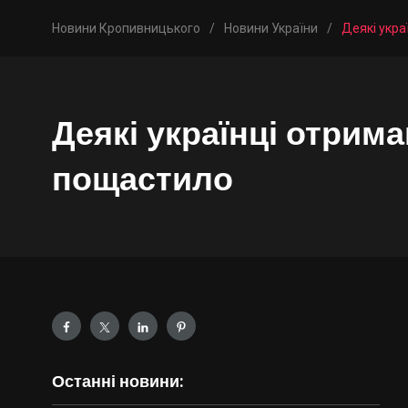
Новини Кропивницького
/
Новини України
/
Деякі укра
Деякі українці отрима
пощастило
Останні новини: