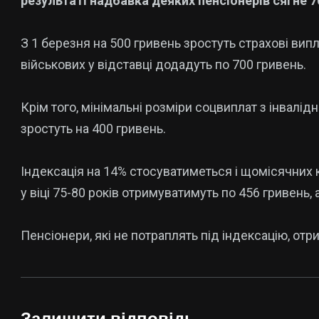
результаті надбавка деяких пенсіонерів сягне 7
З 1 березня на 500 гривень зростуть страхові випл
військових у відставці додадуть по 700 гривень.
Крім того, мінімальні розміри соцвиплат з інвалід
зростуть на 400 гривень.
Індексація на 14% стосуватиметься і щомісячних к
у віці 75-80 років отримуватимуть по 456 гривень, а
Пенсіонери, які не потраплять під індексацію, отр
Залишити відповідь