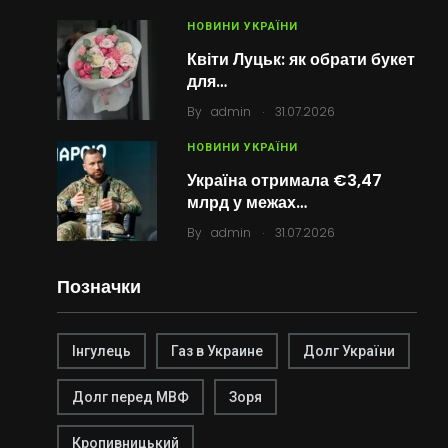
НОВИНИ УКРАЇНИ
Квіти Луцьк: як обрати букет
для…
.
By
admin
31.07.2026
НОВИНИ УКРАЇНИ
Україна отримала €3,47
млрд у межах…
.
By
admin
31.07.2026
Позначки
Інгулець
Газ в Украине
Долг України
Долг перед МВФ
Зоря
Кропивницький