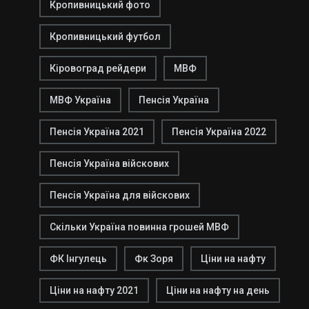
Кропивницький фото
Кропивницький футбол
Кіровоград рейдери
МВФ
МВФ Україна
Пенсія Україна
Пенсія Україна 2021
Пенсія Україна 2022
Пенсія Україна війскових
Пенсія Україна для війскових
Скільки Україна повинна грошей МВФ
ФК Інгулець
Фк Зоря
Ціни на нафту
Ціни на нафту 2021
Ціни на нафту на день