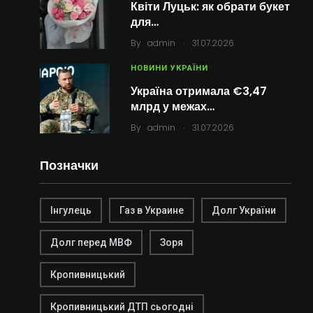
Квіти Луцьк: як обрати букет
для…
.
By
admin
31.07.2026
НОВИНИ УКРАЇНИ
Україна отримала €3,47
млрд у межах…
.
By
admin
31.07.2026
Позначки
Інгулець
Газ в Украине
Долг України
Долг перед МВФ
Зоря
Кропивницький
Кропивницький ДТП сьогодні