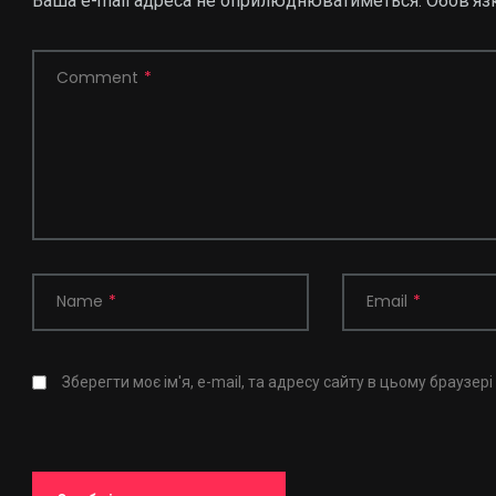
Ваша e-mail адреса не оприлюднюватиметься.
Обов’яз
Comment
*
Name
*
Email
*
Зберегти моє ім'я, e-mail, та адресу сайту в цьому браузер