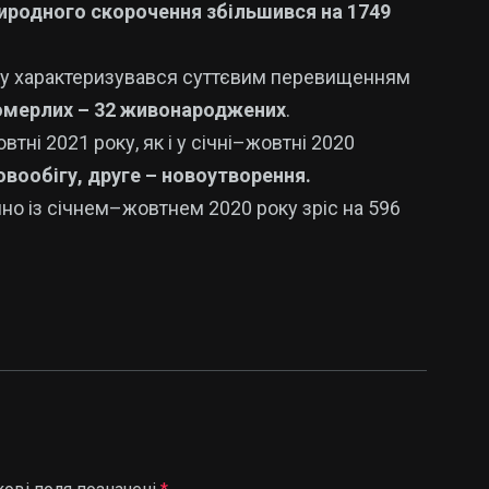
иродного скорочення збільшився на 1749
оку характеризувався суттєвим перевищенням
померлих – 32 живонароджених
.
тні 2021 року, як і у січні–жовтні 2020
вообігу, друге – новоутворення.
но із січнем–жовтнем 2020 року зріс на 596