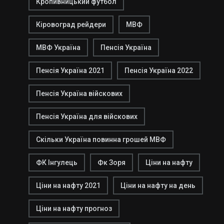
Кропивницький футбол
Кіровоград рейдери
МВФ
МВФ Україна
Пенсія Україна
Пенсія Україна 2021
Пенсія Україна 2022
Пенсія Україна війскових
Пенсія Україна для війскових
Скільки Україна повинна грошей МВФ
ФК Інгулець
Фк Зоря
Ціни на нафту
Ціни на нафту 2021
Ціни на нафту на день
Ціни на нафту прогноз