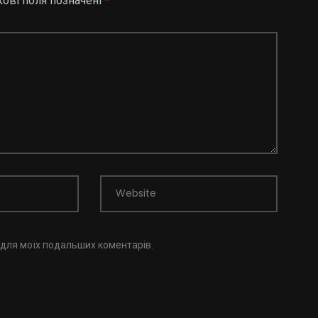
кові поля позначені
*
Website
і для моїх подальших коментарів.