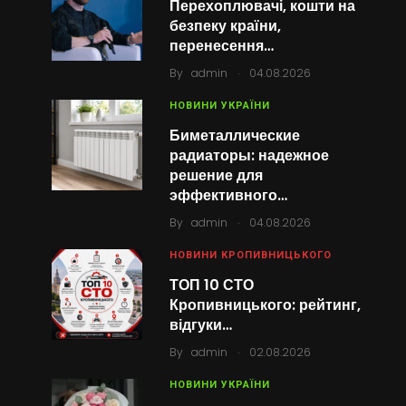
Перехоплювачі, кошти на
безпеку країни,
перенесення…
.
By
admin
04.08.2026
НОВИНИ УКРАЇНИ
Биметаллические
радиаторы: надежное
решение для
эффективного…
.
By
admin
04.08.2026
НОВИНИ КРОПИВНИЦЬКОГО
ТОП 10 СТО
Кропивницького: рейтинг,
відгуки…
.
By
admin
02.08.2026
НОВИНИ УКРАЇНИ