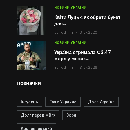
НОВИНИ УКРАЇНИ
Квіти Луцьк: як обрати букет
для…
.
By
admin
31.07.2026
НОВИНИ УКРАЇНИ
Україна отримала €3,47
млрд у межах…
.
By
admin
31.07.2026
Позначки
Інгулець
Газ в Украине
Долг України
Долг перед МВФ
Зоря
Кропивницький