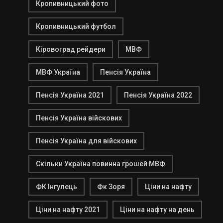
Кропивницький фото
Кропивницький футбол
Кіровоград рейдери
МВФ
МВФ Україна
Пенсія Україна
Пенсія Україна 2021
Пенсія Україна 2022
Пенсія Україна війскових
Пенсія Україна для війскових
Скільки Україна повинна грошей МВФ
ФК Інгулець
Фк Зоря
Ціни на нафту
Ціни на нафту 2021
Ціни на нафту на день