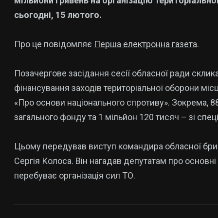
мільйони гривень на організацію територіальної
сьогодні, 15 лютого.
Про це повідомляє
Перша електронна газета
.
Позачергове засідання сесії обласної ради склик
фінансування заходів територіальної оборони місц
«Про основи національного спротиву». Зокрема, 88
загального фонду та 1 мільйон 120 тисяч – зі спец
Цьому передував виступ командира обласної бри
Сергія Колоса. Він нагадав депутатам про основні 
перебуває організація сил ТО.