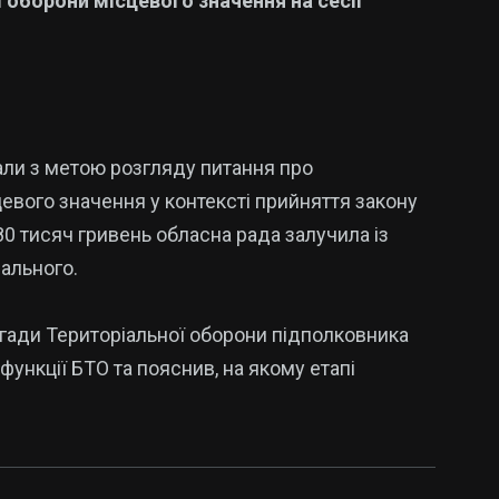
 оборони місцевого значення на сесії
али з метою розгляду питання про
евого значення у контексті прийняття закону
0 тисяч гривень обласна рада залучила із
іального.
гади Територіальної оборони підполковника
функції БТО та пояснив, на якому етапі