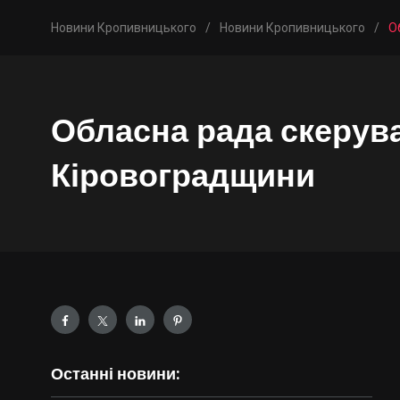
Новини Кропивницького
/
Новини Кропивницького
/
О
Обласна рада скерув
Кіровоградщини
Останні новини: