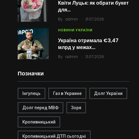
Квіти Луцьк: як обрати букет
для…
.
By
admin
31.07.2026
НОВИНИ УКРАЇНИ
Україна отримала €3,47
млрд у межах…
.
By
admin
31.07.2026
Позначки
Інгулець
Газ в Украине
Долг України
Долг перед МВФ
Зоря
Кропивницький
Кропивницький ДТП сьогодні