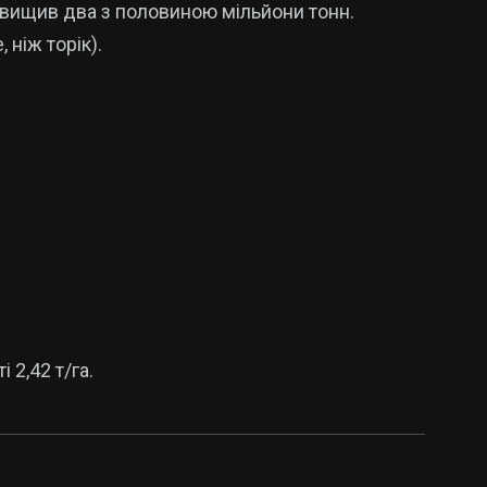
евищив два з половиною мільйони тонн.
 ніж торік).
;
 2,42 т/га.