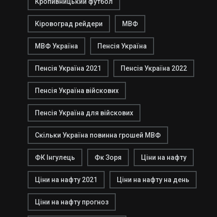
Кропивницький футбол
Кіровоград рейдери
МВФ
МВФ Україна
Пенсія Україна
Пенсія Україна 2021
Пенсія Україна 2022
Пенсія Україна війскових
Пенсія Україна для війскових
Скільки Україна повинна грошей МВФ
ФК Інгулець
Фк Зоря
Ціни на нафту
Ціни на нафту 2021
Ціни на нафту на день
Ціни на нафту прогноз