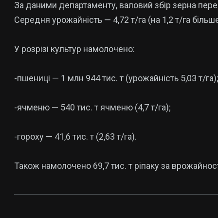
За даними департаменту, валовий збір зерна пер
Середня урожайність — 4,72 т/га (на 1,2 т/га більше,
У розрізі культур намолочено:
-пшениці — 1 млн 944 тис. т (урожайність 5,03 т/га)
-ячменю — 540 тис. т ячменю (4,7 т/га);
-гороху — 41,6 тис. т (2,63 т/га).
Також намолочено 69,7 тис. т ріпаку за врожайності