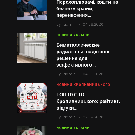
Перехоплювачі, кошти на
безпеку країни,
перенесення…
.
By
admin
04.08.2026
НОВИНИ УКРАЇНИ
Биметаллические
радиаторы: надежное
решение для
эффективного…
.
By
admin
04.08.2026
НОВИНИ КРОПИВНИЦЬКОГО
ТОП 10 СТО
Кропивницького: рейтинг,
відгуки…
.
By
admin
02.08.2026
НОВИНИ УКРАЇНИ