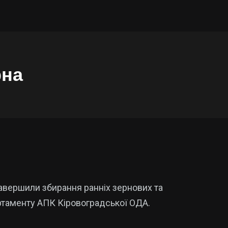
рна
авершили збирання ранніх зернових та
артаменту АПК Кіровоградської ОДА.