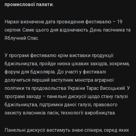
промислової палати.
Наразi визначена дата проведення фестивалю – 19
серпня. Саме цього дня вiдзначають День пасiчника та
Яблучний Спас.
У програмі фестивалю крiм виставки продукцiї
бджiльництва, пройде низка цiкавих заходiв, зокрема,
форум для бджолярiв. До участi у фестивалi
долучиться перший заступник мiнiстра аграрної
полiтики та продовольства України Тарас Висоцький. У
програмi заходу – панельнi дискусiї щодо стану галузi
бджiльництва, пiдтримки даної галузi, правового
захисту власникiв пасiк, технологiї виробництва.
Панельнi дискусiї вестимуть знанi спiкери, серед яких