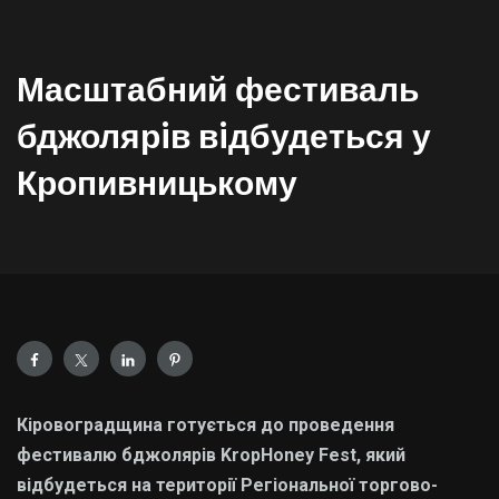
Масштабний фестиваль
бджолярiв вiдбудеться у
Кропивницькому
Кiровоградщина готується до проведення
фестивалю бджолярiв KropHoney Fest, який
вiдбудеться на територiї Регiональної торгово-