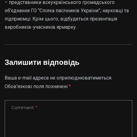
– представники всеукраїнського громадського
об’єднання ГО “Спiлка пасiчникiв України”, науковцi та
пiдприємцi. Крiм цього, вiдбудеться презентацiя
виробникiв-учасникiв ярмарку.
Залишити відповідь
Ваша e-mail адреса не оприлюднюватиметься.
Обов’язкові поля позначені
*
Comment
*