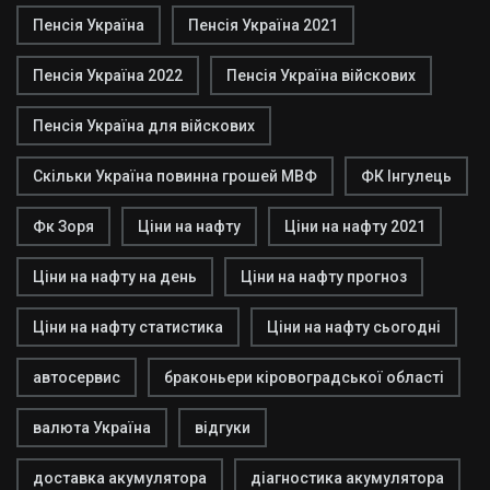
Пенсія Україна
Пенсія Україна 2021
Пенсія Україна 2022
Пенсія Україна війскових
Пенсія Україна для війскових
Скільки Україна повинна грошей МВФ
ФК Інгулець
Фк Зоря
Ціни на нафту
Ціни на нафту 2021
Ціни на нафту на день
Ціни на нафту прогноз
Ціни на нафту статистика
Ціни на нафту сьогодні
автосервис
браконьери кіровоградської області
валюта Україна
відгуки
доставка акумулятора
діагностика акумулятора