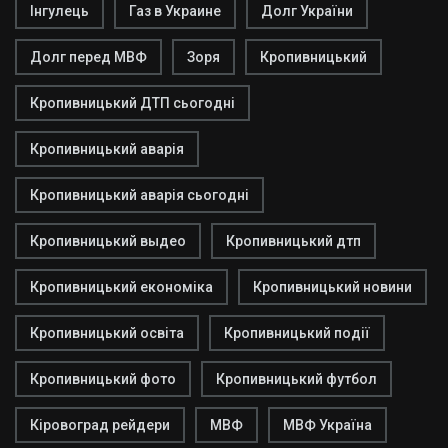
Інгулець
Газ в Украине
Долг України
Долг перед МВФ
Зоря
Кропивницький
Кропивницький ДТП сьогодні
Кропивницький аварія
Кропивницький аварія сьогодні
Кропивницький выдео
Кропивницький дтп
Кропивницький економіка
Кропивницький новини
Кропивницький освіта
Кропивницький події
Кропивницький фото
Кропивницький футбол
Кіровоград рейдери
МВФ
МВФ Україна