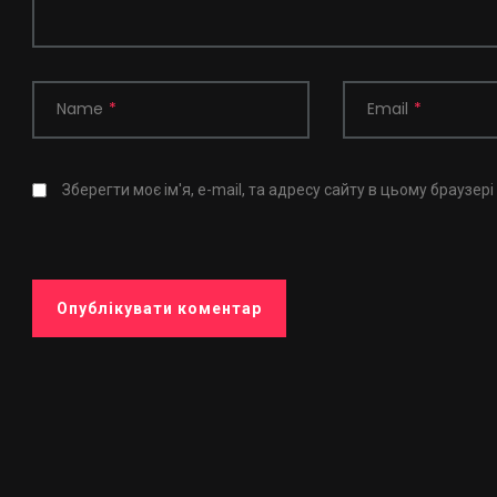
Name
*
Email
*
Зберегти моє ім'я, e-mail, та адресу сайту в цьому браузер