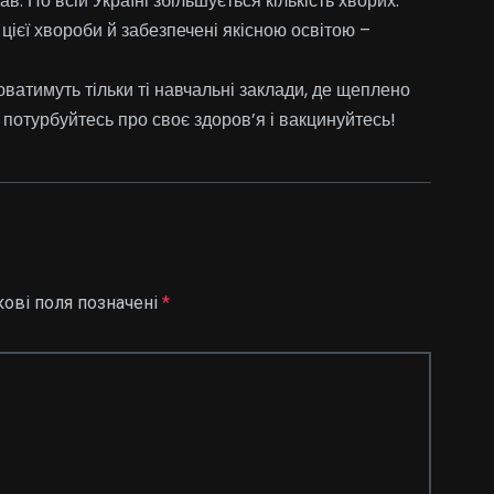
ав. По всій Україні збільшується кількість хворих.
 цієї хвороби й забезпечені якісною освітою –
ватимуть тільки ті навчальні заклади, де щеплено
 потурбуйтесь про своє здоров’я і вакцинуйтесь!
кові поля позначені
*