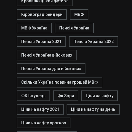
Кропивницький футбол
Кіровоград рейдери
МВФ
МВФ Україна
Пенсія Україна
Пенсія Україна 2021
Пенсія Україна 2022
Пенсія Україна війскових
Пенсія Україна для війскових
Скільки Україна повинна грошей МВФ
ФК Інгулець
Фк Зоря
Ціни на нафту
Ціни на нафту 2021
Ціни на нафту на день
Ціни на нафту прогноз