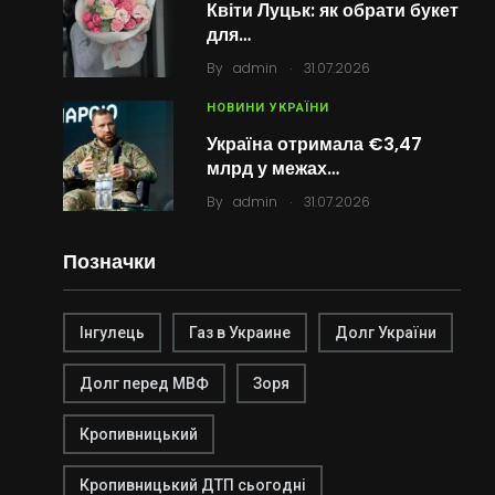
Квіти Луцьк: як обрати букет
для…
.
By
admin
31.07.2026
НОВИНИ УКРАЇНИ
Україна отримала €3,47
млрд у межах…
.
By
admin
31.07.2026
Позначки
Інгулець
Газ в Украине
Долг України
Долг перед МВФ
Зоря
Кропивницький
Кропивницький ДТП сьогодні