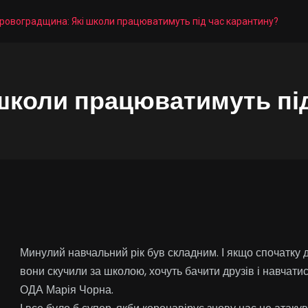
іровоградщина: Які школи працюватимуть під час карантину?
школи працюватимуть пі
Минулий навчальний рік був складним. І якщо спочатку д
вони скучили за школою, хочуть бачити друзів і навчати
ОДА Марія Чорна.