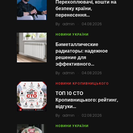
Перехоплювачі, кошти на
безпеку країни,
перенесення…
.
By
admin
04.08.2026
НОВИНИ УКРАЇНИ
Биметаллические
радиаторы: надежное
решение для
эффективного…
.
By
admin
04.08.2026
НОВИНИ КРОПИВНИЦЬКОГО
ТОП 10 СТО
Кропивницького: рейтинг,
відгуки…
.
By
admin
02.08.2026
НОВИНИ УКРАЇНИ