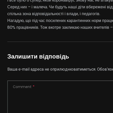
І все було б супер, якби коронавірус знову нас не атакув
Серед них – і малеча. Чи будуть наші діти вбережені від
спільна зона відповідальності і влади, і педагогів.
Нагадую, що під час посилених карантинних норм працю
80% працівників. Тож вкотре закликаю наших вчителів –
Залишити відповідь
Ваша e-mail адреса не оприлюднюватиметься.
Обов’яз
Comment
*