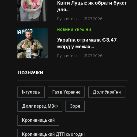
Квіти Луцьк: як обрати букет
для…
.
By
admin
31.07.2026
НОВИНИ УКРАЇНИ
Україна отримала €3,47
млрд у межах…
.
By
admin
31.07.2026
Позначки
Інгулець
Газ в Украине
Долг України
Долг перед МВФ
Зоря
Кропивницький
Кропивницький ДТП сьогодні