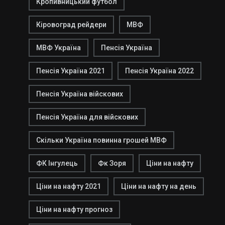
Кропивницький футбол
Кіровоград рейдери
МВФ
МВФ Україна
Пенсія Україна
Пенсія Україна 2021
Пенсія Україна 2022
Пенсія Україна війскових
Пенсія Україна для війскових
Скільки Україна повинна грошей МВФ
ФК Інгулець
Фк Зоря
Ціни на нафту
Ціни на нафту 2021
Ціни на нафту на день
Ціни на нафту прогноз