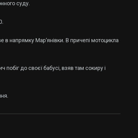
онного суду.
0.
е в напрямку Мар’янівки. В причепі мотоцикла
 побіг до своєї бабусі, взяв там сокиру і
ня.