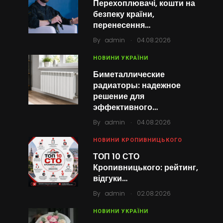
Перехоплювачі, кошти на
безпеку країни,
перенесення…
.
By
admin
04.08.2026
НОВИНИ УКРАЇНИ
Биметаллические
радиаторы: надежное
решение для
эффективного…
.
By
admin
04.08.2026
НОВИНИ КРОПИВНИЦЬКОГО
ТОП 10 СТО
Кропивницького: рейтинг,
відгуки…
.
By
admin
02.08.2026
НОВИНИ УКРАЇНИ