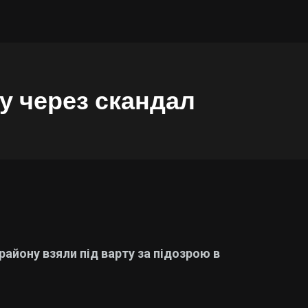
у через скандал
айону взяли під варту за підозрою в