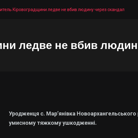
итель Кіровоградщини ледве не вбив людину через скандал
ни ледве не вбив людин
Уродженця с. Мар’янівка Новоархангельського р
умисному тяжкому ушкодженні.