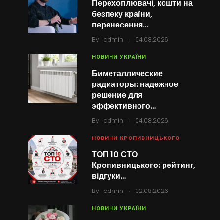
Перехоплювачі, кошти на
безпеку країни,
перенесення…
.
By
admin
04.08.2026
НОВИНИ УКРАЇНИ
Биметаллические
радиаторы: надежное
решение для
эффективного…
.
By
admin
04.08.2026
НОВИНИ КРОПИВНИЦЬКОГО
ТОП 10 СТО
Кропивницького: рейтинг,
відгуки…
.
By
admin
02.08.2026
НОВИНИ УКРАЇНИ