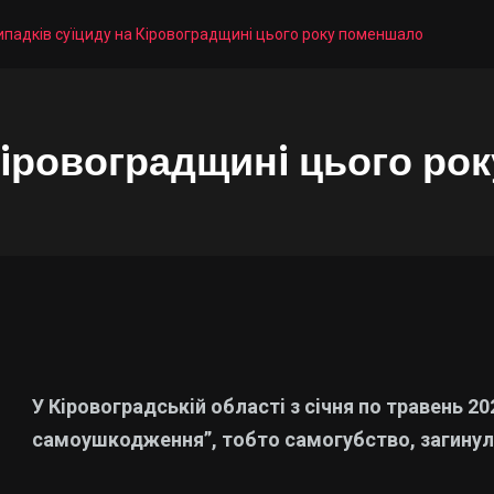
ипадкiв суїциду на Кiровоградщинi цього року поменшало
Кiровоградщинi цього ро
У Кiровоградськiй областi з сiчня по травень 20
самоушкодження”, тобто самогубство, загинул