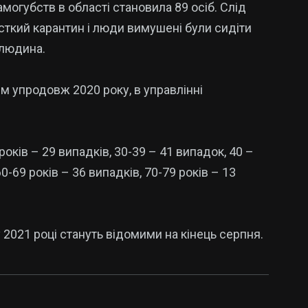
амогубств в областi становила 89 осiб. Слiд
рсткий карантин i люди вимушенi були сидiти
 людина.
ям упродовж 2020 року, в управлiннi
рокiв – 29 випадкiв, 30-39 – 41 випадок, 40 –
60-69 рокiв – 36 випадкiв, 70-79 рокiв – 13
у 2021 роцi стануть вiдомими на кiнець серпня.