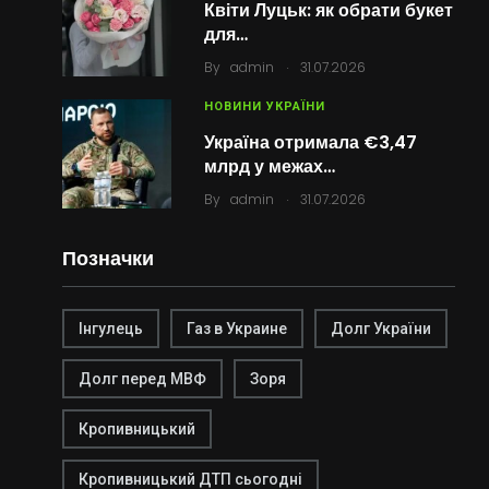
Квіти Луцьк: як обрати букет
для…
.
By
admin
31.07.2026
НОВИНИ УКРАЇНИ
Україна отримала €3,47
млрд у межах…
.
By
admin
31.07.2026
Позначки
Інгулець
Газ в Украине
Долг України
Долг перед МВФ
Зоря
Кропивницький
Кропивницький ДТП сьогодні