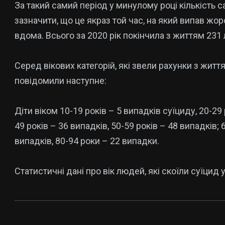
За такий самий перiод у минулому роцi кiлькiсть с
зазначити, що це якраз той час, на який випав жо
вдома. Всього за 2020 рiк покiнчила з життям 231
Серед вiкових категорiй, якi звели рахунки з житт
повiдомили наступне:
Дiти вiком 10-19 рокiв – 5 випадкiв суїциду, 20-29 
49 рокiв – 36 випадкiв, 50-59 рокiв – 48 випадкiв; 
випадкiв, 80-94 роки – 22 випадки.
Статистичнi данi про вiк людей, якi скоїли суїцид 