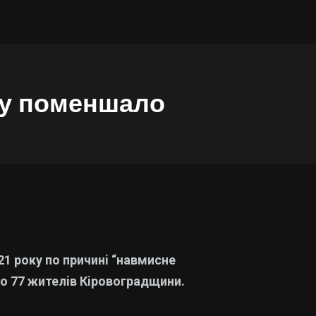
ку поменшало
21 року по причинi “навмисне
о 77 жителiв Кiровоградщини.