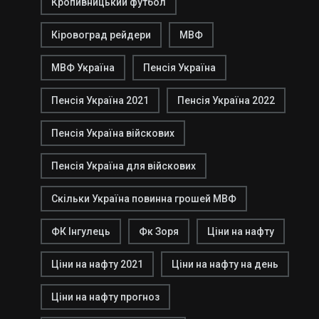
Кропивницький футбол
Кіровоград рейдери
МВФ
МВФ Україна
Пенсія Україна
Пенсія Україна 2021
Пенсія Україна 2022
Пенсія Україна війскових
Пенсія Україна для війскових
Скільки Україна повинна грошей МВФ
ФК Інгулець
Фк Зоря
Ціни на нафту
Ціни на нафту 2021
Ціни на нафту на день
Ціни на нафту прогноз