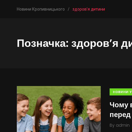
Новини Кропивницького
/
здоров’я дитини
Позначка:
здоров’я д
НОВИНИ У
Чому 
перед
By
admin