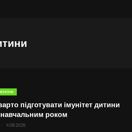
итини
КРАЇНИ
варто підготувати імунітет дитини
 навчальним роком
.
11.08.2025