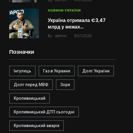
НОВИНИ УКРАЇНИ
Україна отримала €3,47
млрд у межах…
.
By
admin
31.07.2026
Позначки
Інгулець
Газ в Украине
Долг України
Долг перед МВФ
Зоря
Кропивницький
Кропивницький ДТП сьогодні
Кропивницький аварія