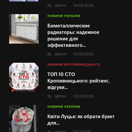
.
By
admin
04.08.2026
НОВИНИ УКРАЇНИ
Биметаллические
радиаторы: надежное
решение для
эффективного…
.
By
admin
04.08.2026
НОВИНИ КРОПИВНИЦЬКОГО
ТОП 10 СТО
Кропивницького: рейтинг,
відгуки…
.
By
admin
02.08.2026
НОВИНИ УКРАЇНИ
Квіти Луцьк: як обрати букет
для…
.
By
admin
31.07.2026