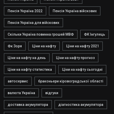
Пенсія Україна 2022
Пенсія Україна війскових
Пенсія Україна для війскових
Скільки Україна повинна грошей МВФ
ФК Інгулець
Фк Зоря
Ціни на нафту
Ціни на нафту 2021
Ціни на нафту на день
Ціни на нафту прогноз
Ціни на нафту статистика
Ціни на нафту сьогодні
автосервис
браконьери кіровоградської області
валюта Україна
відгуки
доставка акумулятора
діагностика акумулятора