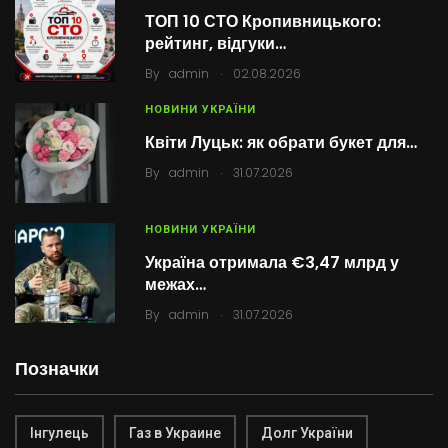
ТОП 10 СТО Кропивницького:
рейтинг, відгуки…
.
By
admin
02.08.2026
НОВИНИ УКРАЇНИ
Квіти Луцьк: як обрати букет для…
.
By
admin
31.07.2026
НОВИНИ УКРАЇНИ
Україна отримала €3,47 млрд у
межах…
.
By
admin
31.07.2026
Позначки
Інгулець
Газ в Украине
Долг України