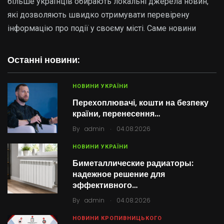
більше українців обирають локальні джерела новин,
які дозволяють швидко отримувати перевірену
інформацію про події у своєму місті. Саме новини
Останні новини:
НОВИНИ УКРАЇНИ
Перехоплювачі, кошти на безпеку
країни, перенесення…
.
By
admin
04.08.2026
НОВИНИ УКРАЇНИ
Биметаллические радиаторы:
надежное решение для
эффективного…
.
By
admin
04.08.2026
НОВИНИ КРОПИВНИЦЬКОГО