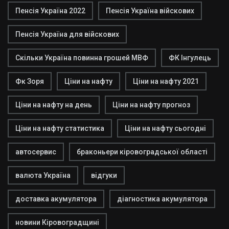
Пенсія Україна 2022
Пенсія Україна війскових
Пенсія Україна для війскових
Скільки Україна повинна грошей МВФ
ФК Інгулець
Фк Зоря
Ціни на нафту
Ціни на нафту 2021
Ціни на нафту на день
Ціни на нафту прогноз
Ціни на нафту статистика
Ціни на нафту сьогодні
автосервис
браконьери кіровоградської області
валюта Україна
відгуки
доставка акумулятора
діагностика акумулятора
новини Кіровоградщині