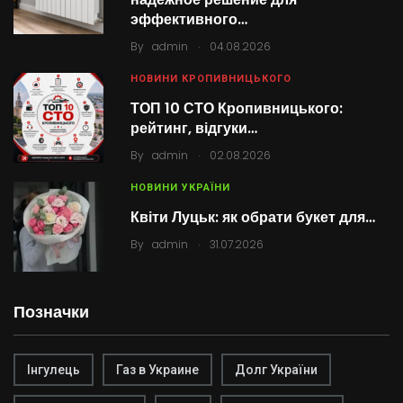
эффективного…
.
By
admin
04.08.2026
НОВИНИ КРОПИВНИЦЬКОГО
ТОП 10 СТО Кропивницького:
рейтинг, відгуки…
.
By
admin
02.08.2026
НОВИНИ УКРАЇНИ
Квіти Луцьк: як обрати букет для…
.
By
admin
31.07.2026
Позначки
Інгулець
Газ в Украине
Долг України