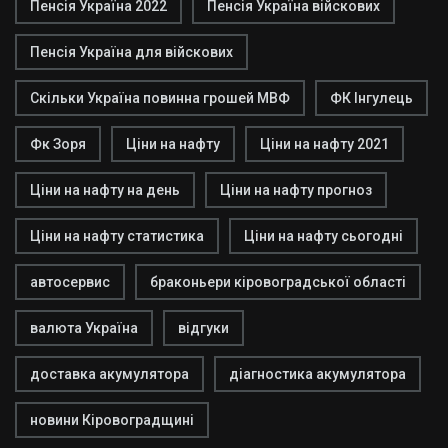
Пенсія Україна 2022
Пенсія Україна війскових
Пенсія Україна для війскових
Скільки Україна повинна грошей МВФ
ФК Інгулець
Фк Зоря
Ціни на нафту
Ціни на нафту 2021
Ціни на нафту на день
Ціни на нафту прогноз
Ціни на нафту статистика
Ціни на нафту сьогодні
автосервис
браконьери кіровоградської області
валюта Україна
відгуки
доставка акумулятора
діагностика акумулятора
новини Кіровоградщині