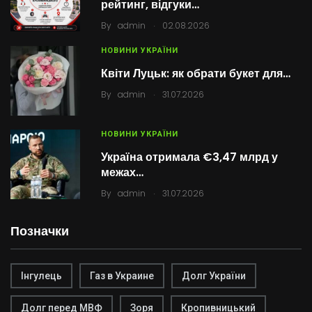
рейтинг, відгуки…
.
By
admin
02.08.2026
НОВИНИ УКРАЇНИ
Квіти Луцьк: як обрати букет для…
.
By
admin
31.07.2026
НОВИНИ УКРАЇНИ
Україна отримала €3,47 млрд у
межах…
.
By
admin
31.07.2026
Позначки
Інгулець
Газ в Украине
Долг України
Долг перед МВФ
Зоря
Кропивницький