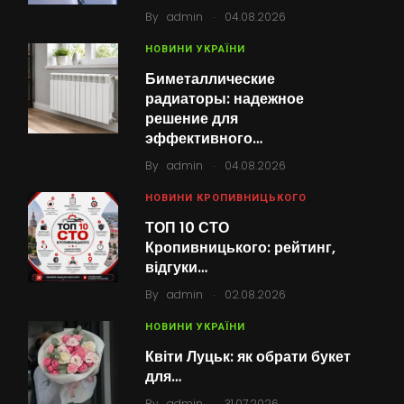
.
By
admin
04.08.2026
НОВИНИ УКРАЇНИ
Биметаллические
радиаторы: надежное
решение для
эффективного…
.
By
admin
04.08.2026
НОВИНИ КРОПИВНИЦЬКОГО
ТОП 10 СТО
Кропивницького: рейтинг,
відгуки…
.
By
admin
02.08.2026
НОВИНИ УКРАЇНИ
Квіти Луцьк: як обрати букет
для…
.
By
admin
31.07.2026