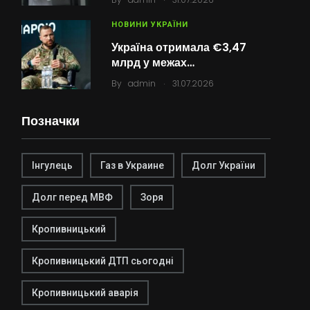
НОВИНИ УКРАЇНИ
Україна отримала €3,47
млрд у межах…
.
By
admin
31.07.2026
Позначки
Інгулець
Газ в Украине
Долг України
Долг перед МВФ
Зоря
Кропивницький
Кропивницький ДТП сьогодні
Кропивницький аварія