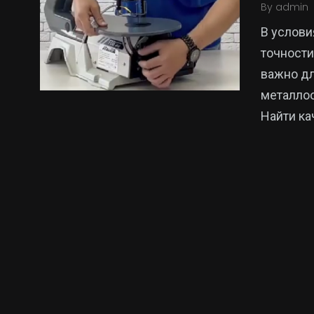
By
admin
В услови
точности
важно дл
металлоо
Найти ка