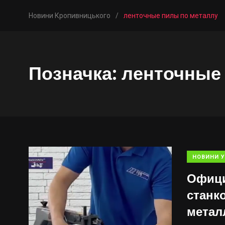
Новини Кропивницького
/
ленточные пилы по металлу
Позначка:
ленточные
НОВИНИ У
Офици
станк
метал