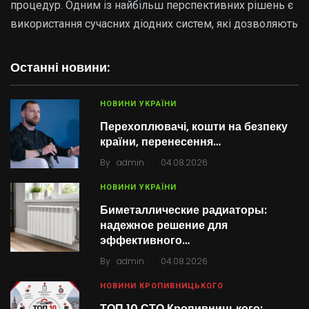
процедур. Одним із найбільш перспективних рішень є
використання сучасних діодних систем, які дозволяють
Останні новини:
НОВИНИ УКРАЇНИ
Перехоплювачі, кошти на безпеку
країни, перенесення…
.
By
admin
04.08.2026
НОВИНИ УКРАЇНИ
Биметаллические радиаторы:
надежное решение для
эффективного…
.
By
admin
04.08.2026
НОВИНИ КРОПИВНИЦЬКОГО
ТОП 10 СТО Кропивницького: