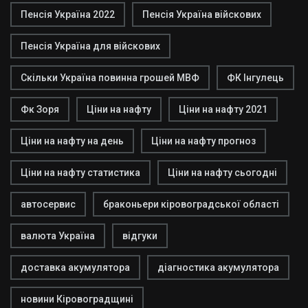
Пенсія Україна 2022
Пенсія Україна війскових
Пенсія Україна для війскових
Скільки Україна повинна грошей МВФ
ФК Інгулець
Фк Зоря
Ціни на нафту
Ціни на нафту 2021
Ціни на нафту на день
Ціни на нафту прогноз
Ціни на нафту статистика
Ціни на нафту сьогодні
автосервис
браконьери кіровоградської області
валюта Україна
відгуки
доставка акумулятора
діагностика акумулятора
новини Кіровоградщині