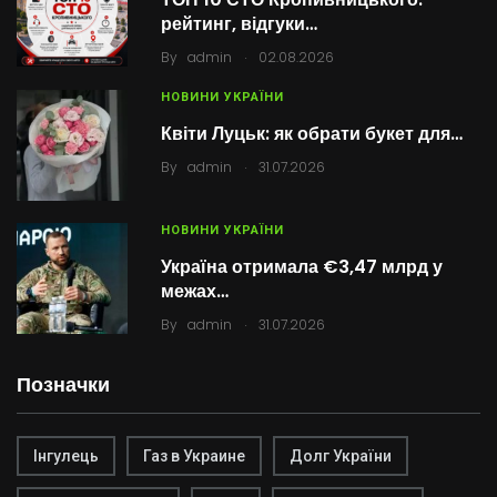
рейтинг, відгуки…
.
By
admin
02.08.2026
НОВИНИ УКРАЇНИ
Квіти Луцьк: як обрати букет для…
.
By
admin
31.07.2026
НОВИНИ УКРАЇНИ
Україна отримала €3,47 млрд у
межах…
.
By
admin
31.07.2026
Позначки
Інгулець
Газ в Украине
Долг України